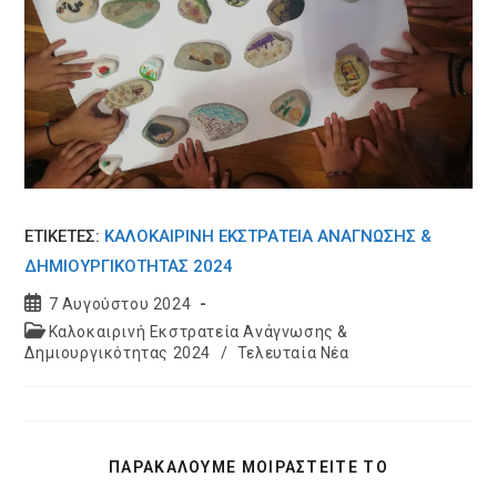
ΕΤΙΚΕΤΈΣ:
ΚΑΛΟΚΑΙΡΙΝΉ ΕΚΣΤΡΑΤΕΊΑ ΑΝΆΓΝΩΣΗΣ &
ΔΗΜΙΟΥΡΓΙΚΌΤΗΤΑΣ 2024
Post
7 Αυγούστου 2024
published:
Post
Καλοκαιρινή Εκστρατεία Ανάγνωσης &
category:
Δημιουργικότητας 2024
/
Τελευταία Νέα
SHARE
ΠΑΡΑΚΑΛΟΥΜΕ ΜΟΙΡΑΣΤΕΙΤΕ ΤΟ
THIS