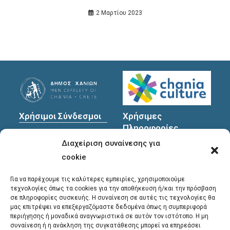
2 Μαρτίου 2023
Χρήσιμοι Σύνδεσμοι
Χρήσιμες
Πληροφορίες
Πολιτική Προστασίας
Διαχείριση συναίνεσης για
Προσωπικών
Διεύθυνση
: Υψηλαντών
Δεδομένων
30
cookie
Χανιά, 731 35
Για να παρέχουμε τις καλύτερες εμπειρίες, χρησιμοποιούμε
τεχνολογίες όπως τα cookies για την αποθήκευση ή/και την πρόσβαση
σε πληροφορίες συσκευής. Η συναίνεση σε αυτές τις τεχνολογίες θα
Τηλέφωνα
μας επιτρέψει να επεξεργαζόμαστε δεδομένα όπως η συμπεριφορά
επικοινωνίας
:
περιήγησης ή μοναδικά αναγνωριστικά σε αυτόν τον ιστότοπο. Η μη
συναίνεση ή η ανάκληση της συγκατάθεσης μπορεί να επηρεάσει