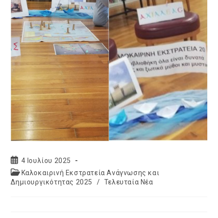
Post
4 Ιουλίου 2025
published:
Post
Καλοκαιρινή Εκστρατεία Ανάγνωσης και
category:
Δημιουργικότητας 2025
/
Τελευταία Νέα