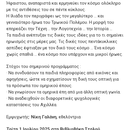
Ήφαιστου, αναπαριστά και ερμηνεύει τον κόσμο ολόκληρο
με τις αντιθέσεις του σε πέντε κύκλους.
Η Ιλιάδα τον περιγράφει ως τον μεγαλύτερο … και
γενναιότερο ήρωα του Τρωικού Πολέμου. Η μορφή του
επηρεάζει την Τέχνη .. την Λογοτεχνία … την Ιστορία …
Τα παιδιά ανέπτυξαν τις δικές τους ιδέες για το τι σημαίνει
ηρωισμός στις μέρες μας. Τις δικές τους πεντάκυκλικες
ασπίδες έφτιαξαν με τον δικό τους κόσμο … Ένα κόσμο
χωρίς σπαθιά … ένα κόσμο που υπάρχουν και μικροί ήρωες.
Στόχοι του σημερινού προγράμματος :
· Να συνδυάσουν τα παιδιά πληροφορίες από εικόνες και
αφηγήσεις, ώστε να σχηματίσουν τη δική τους οπτική για
τα πρόσωπα του ομηρικού έπους.
· Να γνωρίσουν τα ομηρικά έπη από μια άλλη οπτική γωνία.
· Να αναδειχθούν οι διαφορετικές ψυχολογικές
καταστάσεις του Αχιλλέα.
Εμψυχωτής:
Νίκη Γαλάνη
, εθελόντρια
Τρίτη 1 Ιουλίου 2025 στη Βιβλιοθήκη Σταλού