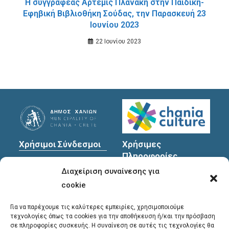
Η συγγραφέας Άρτεμις Πλανάκη στην Παιδική-
Εφηβική Βιβλιοθήκη Σούδας, την Παρασκευή 23
Ιουνίου 2023
22 Ιουνίου 2023
Χρήσιμοι Σύνδεσμοι
Χρήσιμες
Πληροφορίες
Πολιτική Προστασίας
Διαχείριση συναίνεσης για
Προσωπικών
Διεύθυνση
: Υψηλαντών
Δεδομένων
30
cookie
Χανιά, 731 35
Για να παρέχουμε τις καλύτερες εμπειρίες, χρησιμοποιούμε
τεχνολογίες όπως τα cookies για την αποθήκευση ή/και την πρόσβαση
σε πληροφορίες συσκευής. Η συναίνεση σε αυτές τις τεχνολογίες θα
Τηλέφωνα