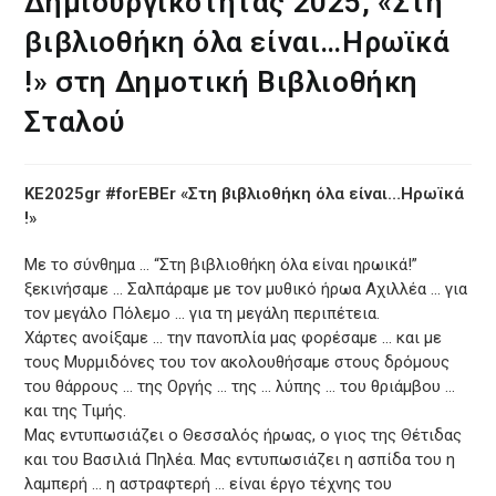
Δημιουργικότητας 2025, «Στη
βιβλιοθήκη όλα είναι…Ηρωϊκά
!» στη Δημοτική Βιβλιοθήκη
Σταλού
ΚΕ2025gr #forEBEr «Στη βιβλιοθήκη όλα είναι…Ηρωϊκά
!»
Με το σύνθημα … “Στη βιβλιοθήκη όλα είναι ηρωικά!”
ξεκινήσαμε … Σαλπάραμε με τον μυθικό ήρωα Αχιλλέα … για
τον μεγάλο Πόλεμο … για τη μεγάλη περιπέτεια.
Χάρτες ανοίξαμε … την πανοπλία μας φορέσαμε … και με
τους Μυρμιδόνες του τον ακολουθήσαμε στους δρόμους
του θάρρους … της Οργής … της … λύπης … του θριάμβου …
και της Τιμής.
Μας εντυπωσιάζει ο Θεσσαλός ήρωας, ο γιος της Θέτιδας
και του Βασιλιά Πηλέα. Μας εντυπωσιάζει η ασπίδα του η
λαμπερή … η αστραφτερή … είναι έργο τέχνης του