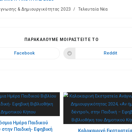
άγνωσης & Δημιουργικότητας 2023
/
Τελευταία Νέα
SHARE
ΠΑΡΑΚΑΛΟΥΜΕ ΜΟΙΡΑΣΤΕΙΤΕ ΤΟ
THIS
CONTENT
Facebook
Reddit
Opens
Opens
in
in
a
a
new
new
window
window
όσμια Ημέρα Παιδικού
υ στην Παιδική- Εφηβική
Καλοκαιρινή Εκστρατεί