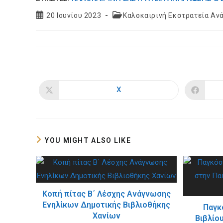
Post
Post
20 Ιουνίου 2023
Καλοκαιρινή Εκστρατεία Αν
published:
category:
X
Opens
in
a
new
window
YOU MIGHT ALSO LIKE
Κοπή πίτας Β΄ Λέσχης Ανάγνωσης
Ενηλίκων Δημοτικής Βιβλιοθήκης
Παγκ
Χανίων
Βιβλίο