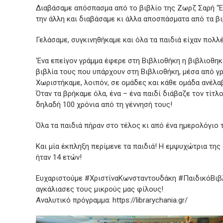
Διαβάσαμε απόσπασμα από το βιβλίο της Ζωρζ Σαρή “Ε.Π
την άλλη και διαβάσαμε κι άλλα αποσπάσματα από τα βι
Γελάσαμε, συγκινηθήκαμε και όλα τα παιδιά είχαν πολλ
‘Ενα επείγον γράμμα έφερε στη Βιβλιοθήκη η βιβλιοθη
βιβλία τους που υπάρχουν στη Βιβλιοθήκη, μέσα από γ
Χωριστήκαμε, λοιπόν, σε ομάδες και κάθε ομάδα ανέλαβ
Όταν τα βρήκαμε όλα, ένα – ένα παιδί διάβαζε τον τίτ
δηλαδή 100 χρόνια από τη γέννησή τους!
Όλα τα παιδιά πήραν στο τέλος κι από ένα ημερολόγιο
Και μία έκπληξη περίμενε τα παιδιά! Η εμψυχώτρια της
ήταν 14 ετών!
Ευχαριστούμε #ΧριστίναΚωνσταντουδάκη #ΠαιδικόΒιβλίο
αγκάλιασες τους μικρούς μας φίλους!
Αναλυτικό πρόγραμμα: https://librarychania.gr/