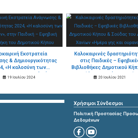
οκαιρινή Εκστρατεία
Καλοκαιρινές δραστηριότη
ης & Δημιουργικότητας
στις Παιδικές – Εφηβικέ
4, «Η καλοσύνη των
Βιβλιοθήκες Δημοτικού Κήπ
πων», στην Παιδική –
Σούδας του Δήμου Χανί
19 Ιουλίου 2024
20 Ιουλίου 2021
βική Βιβλιοθήκη του
«Ημέρα γης και ουρανού
Δημοτικού Κήπου
Χρήσιμοι Σύνδεσμοι
Πολιτική Προστασίας Προσ
Δεδομένων