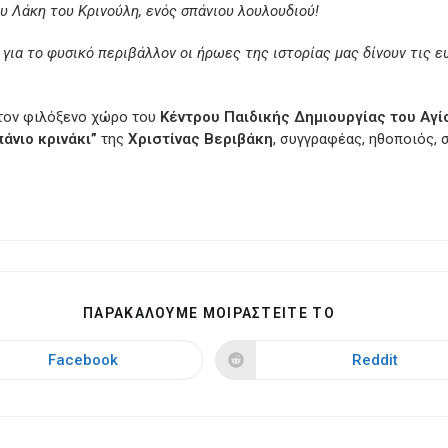
υ Λάκη του Κρινούλη, ενός σπάνιου λουλουδιού!
για το φυσικό περιβάλλον οι ήρωες της ιστορίας μας δίνουν τις ε
τον φιλόξενο χώρο του
Κέντρου Παιδικής Δημιουργίας του Αγί
άνιο κρινάκι”
της
Χριστίνας Βεριβάκη
, συγγραφέας, ηθοποιός, 
SHARE
ΠΑΡΑΚΑΛΟΥΜΕ ΜΟΙΡΑΣΤΕΙΤΕ ΤΟ
THIS
CONTENT
Facebook
Reddit
Opens
Opens
in
in
a
a
new
new
window
window