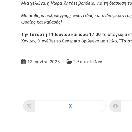
Μια χελώνα, η Νώρα, ζητάει βοήθεια, για τη διάσωση το
Με αίσθημα αλληλεγγύης, φροντίδας και ενδιαφέροντος 
ωραίες και καθαρές!
Την
Τετάρτη 11 Ιουνίου
και
ώρα 17:00
το απόγευμα σ
Χανίων, θ’ ανέβει το θεατρικό δρώμενο με τίτλο,
“Το σπ
Post
Post
13 Ιουνίου 2025
Τελευταία Νέα
published:
category:
X
Opens
in
a
new
window