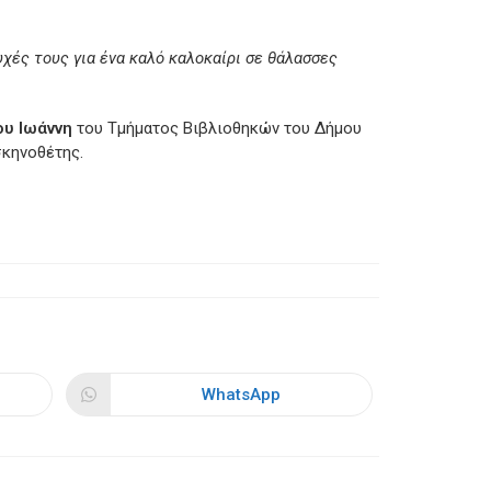
υχές τους για ένα καλό καλοκαίρι σε θάλασσες
ου Ιωάννη
του Τμήματος Βιβλιοθηκών του Δήμου
σκηνοθέτης.
WhatsApp
Opens
in
a
new
window