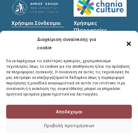
Χρήσιμοι Σύνδεσμοι
Χρήσιμες
Πληροφορίες
Πολιτική Προστασίας
Διαχείριση συναίνεσης για
Προσωπικών
Διεύθυνση
: Υψηλαντών
Δεδομένων
30
cookie
Χανιά, 731 35
Για να παρέχουμε τις καλύτερες εμπειρίες, χρησιμοποιούμε
τεχνολογίες όπως τα cookies για την αποθήκευση ή/και την πρόσβαση
σε πληροφορίες συσκευής. Η συναίνεση σε αυτές τις τεχνολογίες θα
Τηλέφωνα
μας επιτρέψει να επεξεργαζόμαστε δεδομένα όπως η συμπεριφορά
επικοινωνίας
:
περιήγησης ή μοναδικά αναγνωριστικά σε αυτόν τον ιστότοπο. Η μη
συναίνεση ή η ανάκληση της συγκατάθεσης μπορεί να επηρεάσει
28213 41661
,
28213
αρνητικά ορισμένα χαρακτηριστικά και λειτουργίες.
41662
,
28213 41663
Αποδέχομαι
E-mail
:
library@chania.gr
Προβολή προτιμήσεων
COPYRIGHT © 2026 - ΔΗΜΟΤΙΚΗ ΒΙΒΛΙΟΘΗΚΗ ΧΑΝΙΩΝ