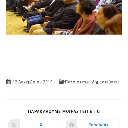
Post
Post
12 Δεκεμβρίου 2019
Παλαιότερες Δημοσιεύσεις
published:
category:
SHARE
ΠΑΡΑΚΑΛΟΥΜΕ ΜΟΙΡΑΣΤΕΙΤΕ ΤΟ
THIS
CONTENT
X
Facebook
Opens
Opens