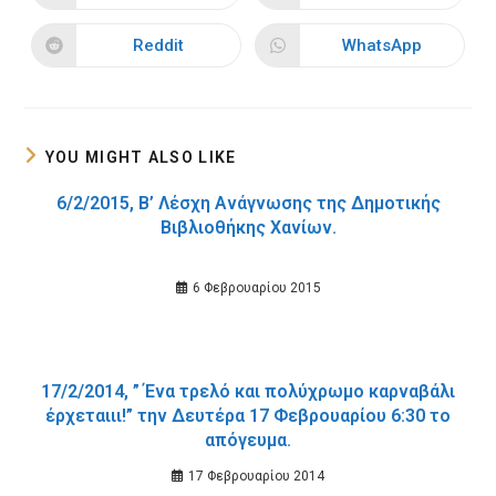
in
in
a
a
new
new
Reddit
WhatsApp
Opens
Opens
window
window
in
in
a
a
new
new
window
window
YOU MIGHT ALSO LIKE
6/2/2015, Β’ Λέσχη Ανάγνωσης της Δημοτικής
Βιβλιοθήκης Χανίων.
6 Φεβρουαρίου 2015
17/2/2014, ” Ένα τρελό και πολύχρωμο καρναβάλι
έρχεταιιι!” την Δευτέρα 17 Φεβρουαρίου 6:30 το
απόγευμα.
17 Φεβρουαρίου 2014