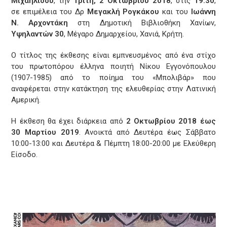
Μιχαηλίδου
, την
Τρίτη, 2 Οκτωβρίου 2018
, στις
19:30
,
σε επιμέλεια του Δρ
Μεγακλή Ρογκάκου
και του
Ιωάννη
Ν. Αρχοντάκη
στη Δημοτική Βιβλιοθήκη Χανίων,
Υψηλαντών 30
, Μέγαρο Δημαρχείου, Χανιά, Κρήτη.
Ο τίτλος της έκθεσης είναι εμπνευσμένος από ένα στίχο
του πρωτοπόρου έλληνα ποιητή Νίκου Εγγονόπουλου
(1907-1985) από το ποίημα του «Μπολιβάρ» που
αναφέρεται στην κατάκτηση της ελευθερίας στην Λατινική
Αμερική.
Η έκθεση θα έχει διάρκεια από
2 Οκτωβρίου 2018 έως
30 Μαρτίου 2019
. Ανοικτά από Δευτέρα έως Σάββατο
10:00-13:00 και Δευτέρα & Πέμπτη 18:00-20:00 με Ελεύθερη
Είσοδο.