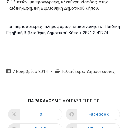
7-13 ετών
με προεγγραφή, ελεύθερη είσοδος, στην
Παιδική-Εφηβική Βιβλιοθήκη Δημοτικού Κήπου.
Για περισσότερες πληροφορίες επικοινωνήστε Παιδική-
Εφηβική Βιβλιοθήκη Δημοτικού Κήπου: 2821 3 41774.
Post
Post
7 Νοεμβρίου 2014
Παλαιότερες Δημοσιεύσεις
published:
category:
SHARE
ΠΑΡΑΚΑΛΟΥΜΕ ΜΟΙΡΑΣΤΕΙΤΕ ΤΟ
THIS
CONTENT
X
Facebook
Opens
Opens
in
in
a
a
new
new