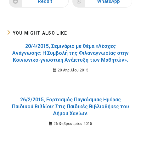
Reddit
WhatsApp
Opens
Opens
window
window
in
in
a
a
new
new
window
window
YOU MIGHT ALSO LIKE
20/4/2015, Σεμινάριο με θέμα «Λέσχες
Ανάγνωσης: Η Συμβολή της Φιλαναγνωσίας στην
Κοινωνικο-γνωστική Ανάπτυξη των Μαθητών».
20 Απριλίου 2015
26/2/2015, Εορτασμός Παγκόσμιας Ημέρας
Παιδικού Βιβλίου: Στις Παιδικές Βιβλιοθήκες του
Δήμου Χανίων.
26 Φεβρουαρίου 2015