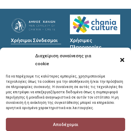
Χρήσιμοι Σύνδεσμοι
Χρήσιμες
Πληροφορίες
Πολιτική Προστασίας
Διαχείριση συναίνεσης για
Προσωπικών
Διεύθυνση
: Υψηλαντών
Δεδομένων
30
cookie
Χανιά, 731 35
Για να παρέχουμε τις καλύτερες εμπειρίες, χρησιμοποιούμε
τεχνολογίες όπως τα cookies για την αποθήκευση ή/και την πρόσβαση
σε πληροφορίες συσκευής. Η συναίνεση σε αυτές τις τεχνολογίες θα
Τηλέφωνα
μας επιτρέψει να επεξεργαζόμαστε δεδομένα όπως η συμπεριφορά
επικοινωνίας
:
περιήγησης ή μοναδικά αναγνωριστικά σε αυτόν τον ιστότοπο. Η μη
συναίνεση ή η ανάκληση της συγκατάθεσης μπορεί να επηρεάσει
28213 41661
,
28213
αρνητικά ορισμένα χαρακτηριστικά και λειτουργίες.
41662
,
28213 41663
Αποδέχομαι
E-mail
:
library@chania.gr