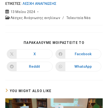
ΕΤΙΚΕΤΈΣ:
ΛΕΣΧΗ ΑΝΆΓΝΩΣΗΣ
Post
13 Μαΐου 2024
published:
Post
Λέσχες Ανάγνωσης ενηλίκων
/
Τελευταία Νέα
category:
SHARE
ΠΑΡΑΚΑΛΟΥΜΕ ΜΟΙΡΑΣΤΕΙΤΕ ΤΟ
THIS
CONTENT
X
Facebook
Opens
Opens
in
in
a
a
new
new
Reddit
WhatsApp
Opens
Opens
window
window
in
in
a
a
new
new
window
window
YOU MIGHT ALSO LIKE