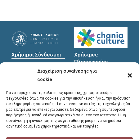
Χρήσιμοι Σύνδεσμοι
Χρήσιμες
Πληροφορίες
Πολιτική Προστασίας
Διαχείριση συναίνεσης για
Προσωπικών
Διεύθυνση
: Υψηλαντών
Δεδομένων
30
cookie
Χανιά, 731 35
Για να παρέχουμε τις καλύτερες εμπειρίες, χρησιμοποιούμε
τεχνολογίες όπως τα cookies για την αποθήκευση ή/και την πρόσβαση
σε πληροφορίες συσκευής. Η συναίνεση σε αυτές τις τεχνολογίες θα
Τηλέφωνα
μας επιτρέψει να επεξεργαζόμαστε δεδομένα όπως η συμπεριφορά
επικοινωνίας
:
περιήγησης ή μοναδικά αναγνωριστικά σε αυτόν τον ιστότοπο. Η μη
συναίνεση ή η ανάκληση της συγκατάθεσης μπορεί να επηρεάσει
28213 41661
,
28213
αρνητικά ορισμένα χαρακτηριστικά και λειτουργίες.
41662
,
28213 41663