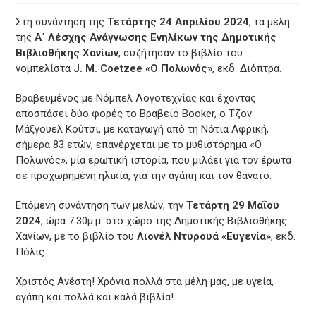
Στη συνάντηση της
Τετάρτης 24 Απριλίου 2024
, τα μέλη
της
Α΄ Λέσχης Ανάγνωσης Ενηλίκων της Δημοτικής
Βιβλιοθήκης Χανίων
, συζήτησαν το βιβλίο του
νομπελίστα
J. M. Coetzee «Ο Πολωνός»
, εκδ. Διόπτρα.
Βραβευμένος με Νόμπελ Λογοτεχνίας και έχοντας
αποσπάσει δύο φορές το Βραβείο Booker, ο Τζον
Μάξγουελ Κούτσι, με καταγωγή από τη Νότια Αφρική,
σήμερα 83 ετών, επανέρχεται με το μυθιστόρημα «Ο
Πολωνός», μία ερωτική ιστορία, που μιλάει για τον έρωτα
σε προχωρημένη ηλικία, για την αγάπη και τον θάνατο.
Επόμενη συνάντηση των μελών, την
Τετάρτη 29 Μαΐου
2024
, ώρα 7.30μ.μ. στο χώρο της Δημοτικής Βιβλιοθήκης
Χανίων, με το βιβλίο του
Λιονέλ Ντυρουά «Ευγενία»
, εκδ.
Πόλις.
Χριστός Ανέστη! Χρόνια πολλά στα μέλη μας, με υγεία,
αγάπη και πολλά και καλά βιβλία!