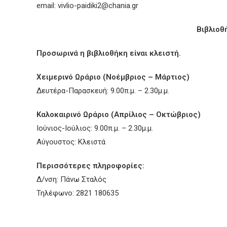
email:
vivlio-paidiki2@chania.gr
Βιβλιοθ
Προσωρινά η βιβλιοθήκη είναι κλειστή.
Χειμερινό Ωράριο (Νοέμβριος – Μάρτιος)
Δευτέρα-Παρασκευή: 9.00π.μ. – 2.30μ.μ.
Καλοκαιρινό Ωράριο (Απρίλιος – Οκτώβριος)
Ιούνιος-Ιούλιος: 9.00π.μ. – 2.30μ.μ.
Αύγουστος: Κλειστά
Περισσότερες πληροφορίες:
Δ/νση: Πάνω Σταλός
Τηλέφωνο: 2821 180635