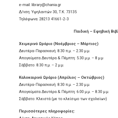
e-mail:
library@chania.gr
Δ/νση: Υψηλαντών 30, Τ.Κ. 73135
Τηλέφωνα: 28213 41661-2-3
Παιδική – Εφηβική Βι
Χειμερινό Ωράριο (Νοέμβριος – Μάρτιος)
Δευτέρα-Παρασκευή: 8.30 π.μ. – 2.30 μ.μ.
Απογεύματα Δευτέρα & Πέμπτη: 5.30 μ.μ. – 8 μ.μ
Σάββατο: 8.30 π.μ. – 2 μ.μ.
Καλοκαιρινό Ωράριο (Απρίλιος – Οκτώβριος)
Δευτέρα-Παρασκευή: 8.30 π.μ. – 2.30 μ.μ.
Απογεύματα Δευτέρα & Πέμπτη: 6.00 μ.μ. – 8.30 μ.μ.
Σάββατο: Κλειστά (με το κλείσιμο των σχολείων)
Περισσότερες πληροφορίες: