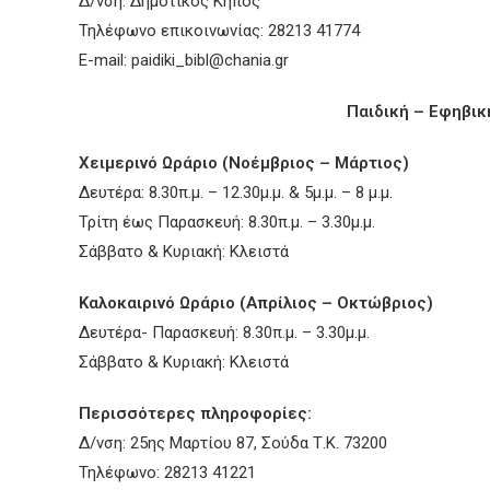
Δ/νση: Δημοτικός Κήπος
Τηλέφωνο επικοινωνίας: 28213 41774
E-mail:
paidiki_bibl@chania.gr
Παιδική – Εφηβικ
Χειμερινό Ωράριο (Νοέμβριος – Μάρτιος)
Δευτέρα: 8.30π.μ. – 12.30μ.μ. & 5μ.μ. – 8 μ.μ.
Τρίτη έως Παρασκευή: 8.30π.μ. – 3.30μ.μ.
Σάββατο & Κυριακή: Κλειστά
Καλοκαιρινό Ωράριο (Απρίλιος – Οκτώβριος)
Δευτέρα- Παρασκευή: 8.30π.μ. – 3.30μ.μ.
Σάββατο & Κυριακή: Κλειστά
Περισσότερες πληροφορίες:
Δ/νση: 25ης Μαρτίου 87, Σούδα Τ.Κ. 73200
Τηλέφωνο: 28213 41221