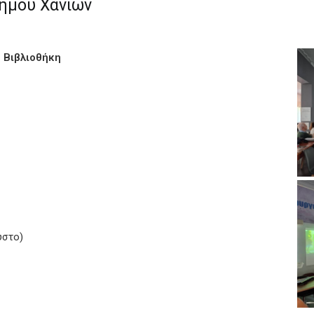
Δήμου Χανίων
 Βιβλιοθήκη
υστο)