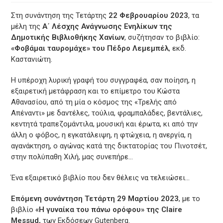
Στη συνάντηση της Τετάρτης
22 Φεβρουαρίου 2023
, τα
μέλη της
Α΄ Λέσχης Ανάγνωσης Ενηλίκων της
Δημοτικής Βιβλιοθήκης Χανίων
, συζήτησαν το βιβλίο:
«Φοβάμαι ταυρομάχε» του Πέδρο Λεμεμπέλ
, εκδ.
Καστανιώτη.
Η υπέροχη λυρική γραφή του συγγραφέα, σαν ποίηση, η
εξαιρετική μετάφραση και το επίμετρο του Κώστα
Αθανασίου, από τη μία ο κόσμος της «Τρελής από
Απέναντι» με δαντέλες, τούλια, φραμπαλάδες, βεντάλιες,
κεντητά τραπεζομάντιλα, μουσική και έρωτα, κι από την
άλλη ο φόβος, η εγκατάλειψη, η φτώχεια, η ανεργία, η
αγανάκτηση, ο αγώνας κατά της δικτατορίας του Πινοτσέτ,
στην πολύπαθη Χιλή, μας συνεπήρε…
Ένα εξαιρετικό βιβλίο που δεν θέλεις να τελειώσει…
Επόμενη συνάντηση Τετάρτη 29 Μαρτίου 2023
, με το
βιβλίο
«Η γυναίκα του πάνω ορόφου» της Claire
Messud,
των Εκδόσεων Gutenberg.