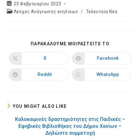
Post
23 Φεβρουαρίου 2023
published:
Post
Λέσχες Ανάγνωσης ενηλίκων
/
Τελευταία Νέα
category:
SHARE
ΠΑΡΑΚΑΛΟΥΜΕ ΜΟΙΡΑΣΤΕΙΤΕ ΤΟ
THIS
CONTENT
X
Facebook
Opens
Opens
in
in
a
a
new
new
Reddit
WhatsApp
Opens
Opens
window
window
in
in
a
a
new
new
window
window
YOU MIGHT ALSO LIKE
Καλοκαιρινές δραστηριότητες στις Παιδικές –
Εφηβικές Βιβλιοθήκες του Δήμου Χανίων –
Δηλώστε συμμετοχή