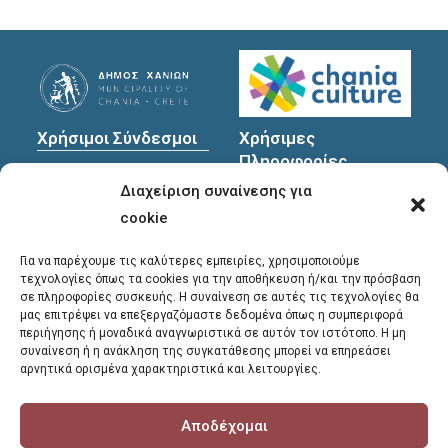
Χρήσιμοι Σύνδεσμοι
Χρήσιμες
Πληροφορίες
Πολιτική Προστασίας
Διαχείριση συναίνεσης για
Προσωπικών
Διεύθυνση
: Υψηλαντών
Δεδομένων
30
cookie
Χανιά, 731 35
Για να παρέχουμε τις καλύτερες εμπειρίες, χρησιμοποιούμε
τεχνολογίες όπως τα cookies για την αποθήκευση ή/και την πρόσβαση
σε πληροφορίες συσκευής. Η συναίνεση σε αυτές τις τεχνολογίες θα
Τηλέφωνα
μας επιτρέψει να επεξεργαζόμαστε δεδομένα όπως η συμπεριφορά
επικοινωνίας
:
περιήγησης ή μοναδικά αναγνωριστικά σε αυτόν τον ιστότοπο. Η μη
συναίνεση ή η ανάκληση της συγκατάθεσης μπορεί να επηρεάσει
28213 41661
,
28213
αρνητικά ορισμένα χαρακτηριστικά και λειτουργίες.
41662
,
28213 41663
Αποδέχομαι
E-mail
:
library@chania.gr