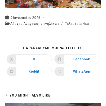
Post
9 Ιανουαρίου 2026
published:
Post
Λέσχες Ανάγνωσης ενηλίκων
/
Τελευταία Νέα
category:
SHARE
ΠΑΡΑΚΑΛΟΥΜΕ ΜΟΙΡΑΣΤΕΙΤΕ ΤΟ
THIS
CONTENT
X
Facebook
Opens
Opens
in
in
a
a
new
new
Reddit
WhatsApp
Opens
Opens
window
window
in
in
a
a
new
new
window
window
YOU MIGHT ALSO LIKE