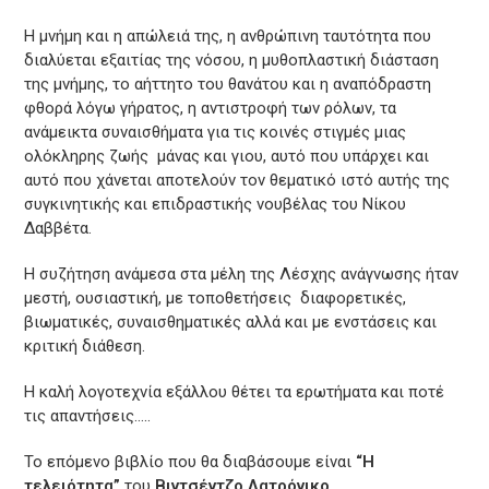
Η μνήμη και η απώλειά της, η ανθρώπινη ταυτότητα που
διαλύεται εξαιτίας της νόσου, η μυθοπλαστική διάσταση
της μνήμης, το αήττητο του θανάτου και η αναπόδραστη
φθορά λόγω γήρατος, η αντιστροφή των ρόλων, τα
ανάμεικτα συναισθήματα για τις κοινές στιγμές μιας
ολόκληρης ζωής μάνας και γιου, αυτό που υπάρχει και
αυτό που χάνεται αποτελούν τον θεματικό ιστό αυτής της
συγκινητικής και επιδραστικής νουβέλας του Νίκου
Δαββέτα.
Η συζήτηση ανάμεσα στα μέλη της Λέσχης ανάγνωσης ήταν
μεστή, ουσιαστική, με τοποθετήσεις διαφορετικές,
βιωματικές, συναισθηματικές αλλά και με ενστάσεις και
κριτική διάθεση.
Η καλή λογοτεχνία εξάλλου θέτει τα ερωτήματα και ποτέ
τις απαντήσεις…..
Το επόμενο βιβλίο που θα διαβάσουμε είναι
“Η
τελειότητα”
του
Βιντσέντζο Λατρόνικο.