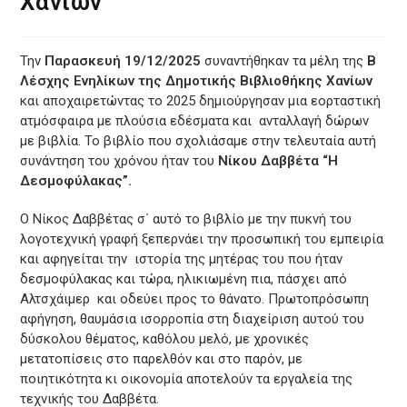
Χανίων
Την
Παρασκευή 19/12/2025
συναντήθηκαν τα μέλη της
Β
Λέσχης Ενηλίκων της Δημοτικής Βιβλιοθήκης Χανίων
και αποχαιρετώντας το 2025 δημιούργησαν μια εορταστική
ατμόσφαιρα με πλούσια εδέσματα και ανταλλαγή δώρων
με βιβλία. Το βιβλίο που σχολιάσαμε στην τελευταία αυτή
συνάντηση του χρόνου ήταν του
Νίκου Δαββέτα “Η
Δεσμοφύλακας”.
Ο Νίκος Δαββέτας σ΄ αυτό το βιβλίο με την πυκνή του
λογοτεχνική γραφή ξεπερνάει την προσωπική του εμπειρία
και αφηγείται την ιστορία της μητέρας του που ήταν
δεσμοφύλακας και τώρα, ηλικιωμένη πια, πάσχει από
Αλτσχάιμερ και οδεύει προς το θάνατο. Πρωτοπρόσωπη
αφήγηση, θαυμάσια ισορροπία στη διαχείριση αυτού του
δύσκολου θέματος, καθόλου μελό, με χρονικές
μετατοπίσεις στο παρελθόν και στο παρόν, με
ποιητικότητα κι οικονομία αποτελούν τα εργαλεία της
τεχνικής του Δαββέτα.