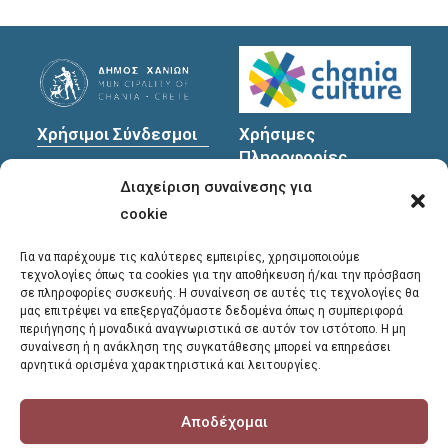
Χρήσιμοι Σύνδεσμοι
Χρήσιμες
Πληροφορίες
Πολιτική Προστασίας
Διαχείριση συναίνεσης για
Προσωπικών
Διεύθυνση
: Υψηλαντών
Δεδομένων
30
cookie
Χανιά, 731 35
Για να παρέχουμε τις καλύτερες εμπειρίες, χρησιμοποιούμε
τεχνολογίες όπως τα cookies για την αποθήκευση ή/και την πρόσβαση
σε πληροφορίες συσκευής. Η συναίνεση σε αυτές τις τεχνολογίες θα
Τηλέφωνα
μας επιτρέψει να επεξεργαζόμαστε δεδομένα όπως η συμπεριφορά
επικοινωνίας
:
περιήγησης ή μοναδικά αναγνωριστικά σε αυτόν τον ιστότοπο. Η μη
συναίνεση ή η ανάκληση της συγκατάθεσης μπορεί να επηρεάσει
28213 41661
,
28213
αρνητικά ορισμένα χαρακτηριστικά και λειτουργίες.
41662
,
28213 41663
Αποδέχομαι
E-mail
:
library@chania.gr