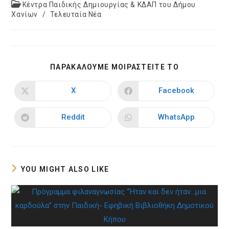
published:
Post
Κέντρα Παιδικής Δημιουργίας & ΚΔΑΠ του Δήμου
category:
Χανίων
/
Τελευταία Νέα
SHARE
ΠΑΡΑΚΑΛΟΥΜΕ ΜΟΙΡΑΣΤΕΙΤΕ ΤΟ
THIS
CONTENT
X
Facebook
Opens
Opens
in
in
a
a
new
new
Reddit
WhatsApp
Opens
Opens
window
window
in
in
a
a
new
new
window
window
YOU MIGHT ALSO LIKE