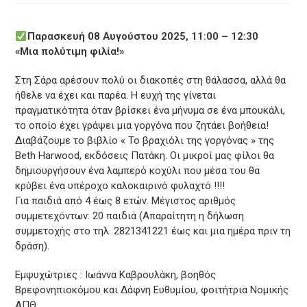
Παρασκευή 08 Αυγούστου 2025, 11:00 – 12:30
«Μια πολύτιμη φιλία!»
Στη Σάρα αρέσουν πολύ οι διακοπές στη θάλασσα, αλλά θα
ήθελε να έχει και παρέα. Η ευχή της γίνεται
πραγματικότητα όταν βρίσκει ένα μήνυμα σε ένα μπουκάλι,
το οποίο έχει γράψει μια γοργόνα που ζητάει βοήθεια!
Διαβάζουμε το βιβλίο « Το βραχιόλι της γοργόνας » της
Beth Harwood, εκδόσεις Πατάκη. Οι μικροί μας φίλοι θα
δημιουργήσουν ένα λαμπερό κοχύλι που μέσα του θα
κρύβει ένα υπέροχο καλοκαιρινό φυλαχτό !!!!
Για παιδιά από 4 έως 8 ετών. Μέγιστος αριθμός
συμμετεχόντων: 20 παιδιά (Απαραίτητη η δήλωση
συμμετοχής στο τηλ. 2821341221 έως και μια ημέρα πριν τη
δράση).
Εμψυχώτριες : Ιωάννα Καβρουλάκη, βοηθός
Βρεφονηπιοκόμου και Δάφνη Ευθυμίου, φοιτήτρια Νομικής
ΑΠΘ