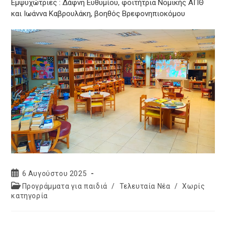
Εμψυχώτριες : Δάφνη Ευθυμίου, φοιτήτρια Νομικής ΑΠΘ
και Ιωάννα Καβρουλάκη, βοηθός Βρεφονηπιοκόμου
Post
6 Αυγούστου 2025
published:
Post
Προγράμματα για παιδιά
/
Τελευταία Νέα
/
Χωρίς
category:
κατηγορία