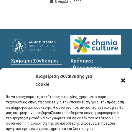
8 Απριλίου 2022
Χρήσιμοι Σύνδεσμοι
Χρήσιμες
Πληροφορίες
Πολιτική Προστασίας
Διαχείριση συναίνεσης για
Προσωπικών
Διεύθυνση
: Υψηλαντών
Δεδομένων
30
cookie
Χανιά, 731 35
Για να παρέχουμε τις καλύτερες εμπειρίες, χρησιμοποιούμε
τεχνολογίες όπως τα cookies για την αποθήκευση ή/και την πρόσβαση
σε πληροφορίες συσκευής. Η συναίνεση σε αυτές τις τεχνολογίες θα
Τηλέφωνα
μας επιτρέψει να επεξεργαζόμαστε δεδομένα όπως η συμπεριφορά
επικοινωνίας
:
περιήγησης ή μοναδικά αναγνωριστικά σε αυτόν τον ιστότοπο. Η μη
συναίνεση ή η ανάκληση της συγκατάθεσης μπορεί να επηρεάσει
28213 41661
,
28213
αρνητικά ορισμένα χαρακτηριστικά και λειτουργίες.