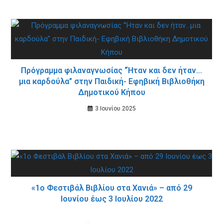
Πρόγραμμα φιλαναγνωσίας “Ήταν και δεν ήταν…
μια καρδούλα” στην Παιδική- Εφηβική Βιβλιοθήκη
Δημοτικού Κήπου
3 Ιουνίου 2025
«1ο Φεστιβάλ Βιβλίου στα Χανιά» – από 29
Ιουνίου έως 3 Ιουλίου 2022