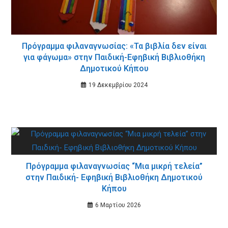
Πρόγραμμα φιλαναγνωσίας: «Τα βιβλία δεν είναι
για φάγωμα» στην Παιδική-Εφηβική Βιβλιοθήκη
Δημοτικού Κήπου
19 Δεκεμβρίου 2024
Πρόγραμμα φιλαναγνωσίας “Μια μικρή τελεία”
στην Παιδική- Εφηβική Βιβλιοθήκη Δημοτικού
Κήπου
6 Μαρτίου 2026