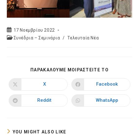
Post
17 Νοεμβρίου 2022
published:
Post
Συνέδρια – Σεμινάρια
/
Τελευταία Νέα
category:
SHARE
ΠΑΡΑΚΑΛΟΥΜΕ ΜΟΙΡΑΣΤΕΙΤΕ ΤΟ
THIS
CONTENT
X
Facebook
Opens
Opens
in
in
a
a
new
new
Reddit
WhatsApp
Opens
Opens
window
window
in
in
a
a
new
new
window
window
YOU MIGHT ALSO LIKE