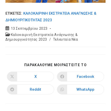
ΕΤΙΚΕΤΈΣ:
ΚΑΛΟΚΑΙΡΙΝΉ ΕΚΣΤΡΑΤΕΊΑ ΑΝΆΓΝΩΣΗΣ &
ΔΗΜΙΟΥΡΓΙΚΌΤΗΤΑΣ 2023
Post
13 Σεπτεμβρίου 2023
published:
Post
Καλοκαιρινή Εκστρατεία Ανάγνωσης &
category:
Δημιουργικότητας 2023
/
Τελευταία Νέα
SHARE
ΠΑΡΑΚΑΛΟΥΜΕ ΜΟΙΡΑΣΤΕΙΤΕ ΤΟ
THIS
CONTENT
X
Facebook
Opens
Opens
in
in
a
a
new
new
Reddit
WhatsApp
Opens
Opens
window
window
in
in
a
a
new
new
window
window