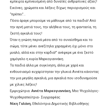
εμπειρία εμπνευσμένη από δυνατές ανθρώπινες αξίες!
Εικόνες, χρώματα και λέξεις δίχως περιορισμούς και
“πρέπει”…
Πόσα άραγε μπορούμε να μάθουμε από τα παιδιά! Από
την αγνή ματιά τους, την αλήθεια τους, τη φαντασία, τη
ζεστή αγκαλιά τους!
Όταν η γνώση περνά μέσα από το συναίσθημα και το
σώμα, τότε μένει ανεξίτηλα χαραγμένη όχι μόνο στο
μυαλό, αλλά και στην καρδιά!” ανέφερε με ένα ζεστό
χαμόγελο η κυρία Μαρκογιαννάκη.
Τα παιδιά άλλα με συγκίνηση, άλλα με χαρά και
ενθουσιασμό ευχαρίστησαν την γλυκιά Αννέτα κάνοντας
την μια μεγάλη αγκαλιά, μια αγκαλιά που ισοδυναμούσε
με χίλιες λέξεις!
Εμψυχώτρια:
Αννέτα Μαρκογιαννάκη
, Msc Ψυχολόγος-
Ψυχοθεραπεύτρια- Συγγραφέας
Νίκη Γαλάνη
, Εθελόντρια Δημοτικής Βιβλιοθήκης