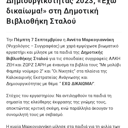
Δημιουργικότητας 2023, «Έχω
δικαίωμα!» στη Δημοτική
Βιβλιοθήκη Σταλού
Την
Πέμπτη 7 Σεπτεμβρίου
η
Αννέτα Μαρκογιαννάκη
(Ψυχολόγος – Συγγραφέας) με χαρά εμψύχωσε βιωματικό
εργαστήρι και μίλησε με τα παιδιά της
Δημοτικής
Βιβλιοθήκης Σταλού
για τις σπουδαίες συγγραφείς ΑΛΚΗ
ΖΕΗ και ΖΩΡΖ ΣΑΡΗ με έναυσμα τα βιβλία τους “Με μολύβι
Φαμπέρ νούμερο 2” και “Οι Νικητές” στα πλαίσια της
Καλοκαιρινής Εκστρατείας Ανάγνωσης και
Δημιουργικότητας με θέμα: “
ΕΧΩ ΔΙΚΑΙΩΜΑ
!”.
Στόχος του εργαστηρίου: Να αντιληφθούν τα παιδιά τη
σημασία της ελεύθερης έκφρασης της γνώμης τους,
αποκτώντας κριτική σκέψη, ενώ παράλληλα άκουγαν το
συνομιλητή τους με σεβασμό.
Η κυρία Μαρκογιαννάκη μίλησε στα παιδιά για τη φιλία των