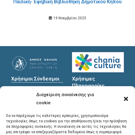
Παιδική- Εφηβική Βιβλιοθήκη Δημοτικού Κήπου
19 Νοεμβρίου 2025
Χρήσιμοι Σύνδεσμοι
Χρήσιμες
Πληροφορίες
Πολιτική Προστασίας
Διαχείριση συναίνεσης για
Προσωπικών
Διεύθυνση
: Υψηλαντών
Δεδομένων
30
cookie
Χανιά, 731 35
Για να παρέχουμε τις καλύτερες εμπειρίες, χρησιμοποιούμε
τεχνολογίες όπως τα cookies για την αποθήκευση ή/και την πρόσβαση
σε πληροφορίες συσκευής. Η συναίνεση σε αυτές τις τεχνολογίες θα
Τηλέφωνα
μας επιτρέψει να επεξεργαζόμαστε δεδομένα όπως η συμπεριφορά
επικοινωνίας
: