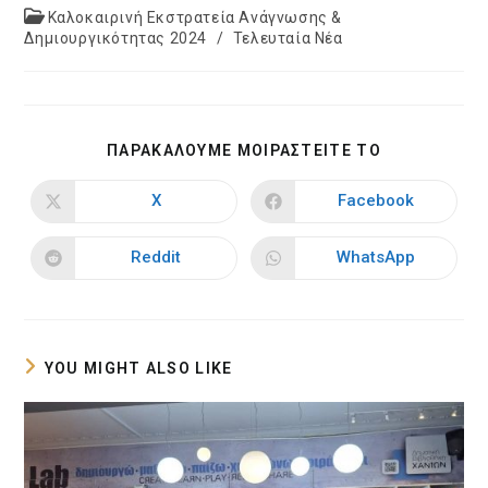
published:
Post
Καλοκαιρινή Εκστρατεία Ανάγνωσης &
category:
Δημιουργικότητας 2024
/
Τελευταία Νέα
SHARE
ΠΑΡΑΚΑΛΟΥΜΕ ΜΟΙΡΑΣΤΕΙΤΕ ΤΟ
THIS
CONTENT
X
Facebook
Opens
Opens
in
in
a
a
new
new
Reddit
WhatsApp
Opens
Opens
window
window
in
in
a
a
new
new
window
window
YOU MIGHT ALSO LIKE