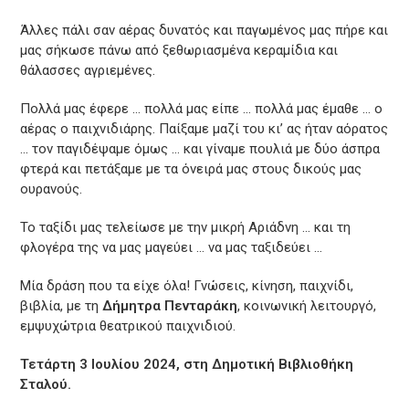
Άλλες πάλι σαν αέρας δυνατός και παγωμένος μας πήρε και
μας σήκωσε πάνω από ξεθωριασμένα κεραμίδια και
θάλασσες αγριεμένες.
Πολλά μας έφερε … πολλά μας είπε … πολλά μας έμαθε … ο
αέρας ο παιχνιδιάρης. Παίξαμε μαζί του κι’ ας ήταν αόρατος
… τον παγιδέψαμε όμως … και γίναμε πουλιά με δύο άσπρα
φτερά και πετάξαμε με τα όνειρά μας στους δικούς μας
ουρανούς.
Το ταξίδι μας τελείωσε με την μικρή Αριάδνη … και τη
φλογέρα της να μας μαγεύει … να μας ταξιδεύει …
Μία δράση που τα είχε όλα! Γνώσεις, κίνηση, παιχνίδι,
βιβλία, με τη
Δήμητρα Πενταράκη
, κοινωνική λειτουργό,
εμψυχώτρια θεατρικού παιχνιδιού.
Τετάρτη 3 Ιουλίου 2024, στη Δημοτική Βιβλιοθήκη
Σταλού.