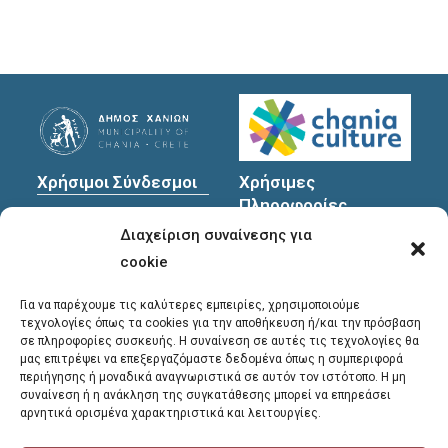
Χρήσιμοι Σύνδεσμοι
Χρήσιμες
Πληροφορίες
Πολιτική Προστασίας
Διαχείριση συναίνεσης για
Προσωπικών
Διεύθυνση
: Υψηλαντών
Δεδομένων
30
cookie
Χανιά, 731 35
Για να παρέχουμε τις καλύτερες εμπειρίες, χρησιμοποιούμε
τεχνολογίες όπως τα cookies για την αποθήκευση ή/και την πρόσβαση
σε πληροφορίες συσκευής. Η συναίνεση σε αυτές τις τεχνολογίες θα
Τηλέφωνα
μας επιτρέψει να επεξεργαζόμαστε δεδομένα όπως η συμπεριφορά
επικοινωνίας
:
περιήγησης ή μοναδικά αναγνωριστικά σε αυτόν τον ιστότοπο. Η μη
συναίνεση ή η ανάκληση της συγκατάθεσης μπορεί να επηρεάσει
28213 41661
,
28213
αρνητικά ορισμένα χαρακτηριστικά και λειτουργίες.
41662
,
28213 41663