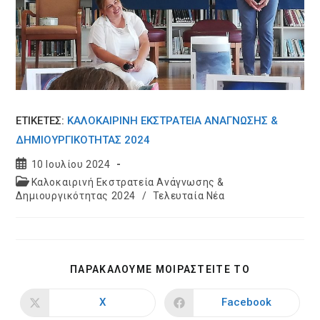
ΕΤΙΚΕΤΈΣ:
ΚΑΛΟΚΑΙΡΙΝΉ ΕΚΣΤΡΑΤΕΊΑ ΑΝΆΓΝΩΣΗΣ &
ΔΗΜΙΟΥΡΓΙΚΌΤΗΤΑΣ 2024
Post
10 Ιουλίου 2024
published:
Post
Καλοκαιρινή Εκστρατεία Ανάγνωσης &
category:
Δημιουργικότητας 2024
/
Τελευταία Νέα
SHARE
ΠΑΡΑΚΑΛΟΥΜΕ ΜΟΙΡΑΣΤΕΙΤΕ ΤΟ
THIS
CONTENT
X
Facebook
Opens
Opens
in
in