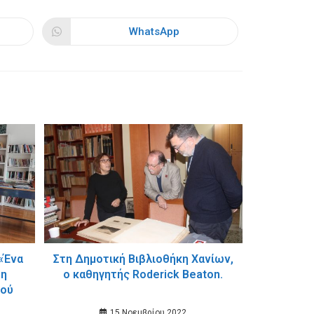
WhatsApp
Opens
in
a
new
window
«Ένα
Στη Δημοτική Βιβλιοθήκη Χανίων,
τη
ο καθηγητής Roderick Beaton.
λού
15 Νοεμβρίου 2022