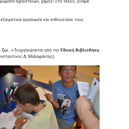
ώματα ηφαιστείων, χαμός! Στο τέλος, γίναμε
υ εξαιρετικά οργάνωσε και ενθουσίασε τους
ι, ζω…»
διοργανώνεται από την
Εθνική Βιβλιοθήκη
νσταντίνος Δ. Μαλαφάντης).