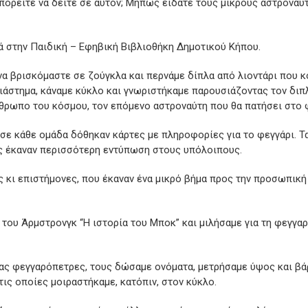
πορείτε να δείτε σε αυτόν; Μήπως είδατε τους μικρούς αστροναύτ
ρά στην Παιδική – Εφηβική Βιβλιοθήκη Δημοτικού Κήπου.
α βρισκόμαστε σε ζούγκλα και περνάμε δίπλα από λιοντάρι που κο
 διάστημα, κάναμε κύκλο και γνωριστήκαμε παρουσιάζοντας τον διπ
θρωπο του κόσμου, τον επόμενο αστροναύτη που θα πατήσει στο 
 σε κάθε ομάδα δόθηκαν κάρτες με πληροφορίες για το φεγγάρι. Τα
ς έκαναν περισσότερη εντύπωση στους υπόλοιπους.
ς κι επιστήμονες, που έκαναν ένα μικρό βήμα προς την προσωπική 
 του Άρμστρονγκ “Η ιστορία του Μποκ” και μιλήσαμε για τη φεγγα
 μας φεγγαρόπετρες, τους δώσαμε ονόματα, μετρήσαμε ύψος και βά
τις οποίες μοιραστήκαμε, κατόπιν, στον κύκλο.