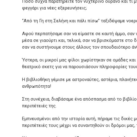
Πόσο συχνά παρατηρείτε τον νυχτερινό ουρανό και τι μ
φεγγάρι για νέες εξερευνήσεις;
“Από τη Γη στη Σελήνη και πάλι πίσω” ταξιδέψαμε νοε
Αφού περπατήσαμε σαν να είμαστε σε καυτή άμμο, σαν ν
μέσα σε γιαούρτι και, τελικά, σαν να βρισκόμαστε στο
σαν να συστήνουμε στους άλλους τον σπουδαιότερο άν
Ύστερα, οι μικροί μας φίλοι χωρίστηκαν σε ομάδες και
θεατρικό σκετς για να παρουσιάσουν πληροφορίες του
Η βιβλιοθήκη γέμισε με αστροναύτες, αστέρια, πλανήτε
ανθρωπότητα!
Στη συνέχεια, διαβάσαμε ένα απόσπασμα από το βιβλίο
περιπέτειές της.
Εμπνευσμένοι από την ιστορία αυτή, πήραμε τις δικές
περιπέτειές τους μέχρι να συναντηθούν οι δρόμοι μας, 