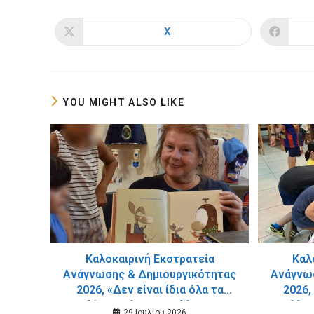
X
Opens
in
a
new
window
YOU MIGHT ALSO LIKE
Καλοκαιρινή Εκστρατεία
Καλ
Ανάγνωσης & Δημιουργικότητας
Ανάγνωσ
2026, «Δεν είναι ίδια όλα τα
2026,
βιβλία-Παράξενα βιβλία» στην
βιβλία»
29 Ιουλίου 2026