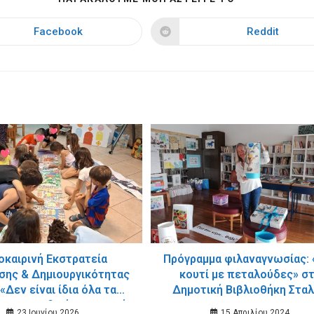
THIS
CONTENT
Facebook
Reddit
Opens
Opens
in
in
a
a
new
new
window
window
οκαιρινή Εκστρατεία
Πρόγραμμα φιλαναγνωσίας: 
ης & Δημιουργικότητας
κουτί με πεταλούδες» σ
 «Δεν είναι ίδια όλα τα
Δημοτική Βιβλιοθήκη Στα
 στην Παιδική – Εφηβική
23 Ιουνίου 2026
15 Απριλίου 2024