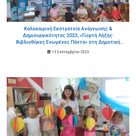
Καλοκαιρινή Εκστρατεία Ανάγνωσης &
Δημιουργικότητας 2023, «Γιορτή Λήξης:
Βιβλιοθήκες Ενωμένες Πάντα» στη Δημοτική
Βιβλιοθήκη Σταλού
13 Σεπτεμβρίου 2023