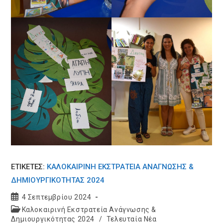
ΕΤΙΚΕΤΈΣ:
ΚΑΛΟΚΑΙΡΙΝΉ ΕΚΣΤΡΑΤΕΊΑ ΑΝΆΓΝΩΣΗΣ &
ΔΗΜΙΟΥΡΓΙΚΌΤΗΤΑΣ 2024
Post
4 Σεπτεμβρίου 2024
published:
Post
Καλοκαιρινή Εκστρατεία Ανάγνωσης &
category:
Δημιουργικότητας 2024
/
Τελευταία Νέα