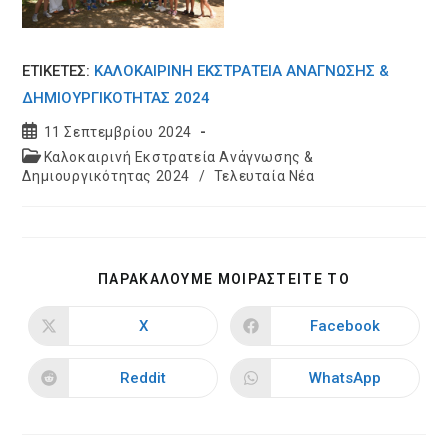
ΕΤΙΚΕΤΈΣ:
ΚΑΛΟΚΑΙΡΙΝΉ ΕΚΣΤΡΑΤΕΊΑ ΑΝΆΓΝΩΣΗΣ &
ΔΗΜΙΟΥΡΓΙΚΌΤΗΤΑΣ 2024
Post
11 Σεπτεμβρίου 2024
published:
Post
Καλοκαιρινή Εκστρατεία Ανάγνωσης &
category:
Δημιουργικότητας 2024
/
Τελευταία Νέα
SHARE
ΠΑΡΑΚΑΛΟΥΜΕ ΜΟΙΡΑΣΤΕΙΤΕ ΤΟ
THIS
CONTENT
X
Facebook
Opens
Opens
in
in
a
a
new
new
Reddit
WhatsApp
Opens
Opens
window
window
in
in
a
a
new
new
window
window