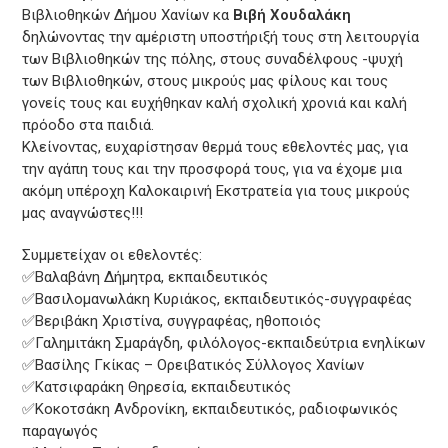
Βιβλιοθηκών Δήμου Χανίων κα
Βιβή Χουδαλάκη
δηλώνοντας την αμέριστη υποστήριξή τους στη λειτουργία
των Βιβλιοθηκών της πόλης, στους συναδέλφους -ψυχή
των Βιβλιοθηκών, στους μικρούς μας φίλους και τους
γονείς τους και ευχήθηκαν καλή σχολική χρονιά και καλή
πρόοδο στα παιδιά.
Κλείνοντας, ευχαρίστησαν θερμά τους εθελοντές μας, για
την αγάπη τους και την προσφορά τους, για να έχομε μια
ακόμη υπέροχη Καλοκαιρινή Εκστρατεία για τους μικρούς
μας αναγνώστες!!!
Συμμετείχαν οι εθελοντές:
✅Βαλαβάνη Δήμητρα, εκπαιδευτικός
✅Βασιλομανωλάκη Κυριάκος, εκπαιδευτικός-συγγραφέας
✅Βεριβάκη Χριστίνα, συγγραφέας, ηθοποιός
✅Γαλημιτάκη Σμαράγδη, φιλόλογος-εκπαιδεύτρια ενηλίκων
✅Βασίλης Γκίκας – Ορειβατικός Σύλλογος Χανίων
✅Κατσιφαράκη Θηρεσία, εκπαιδευτικός
✅Κοκοτσάκη Ανδρονίκη, εκπαιδευτικός, ραδιοφωνικός
παραγωγός