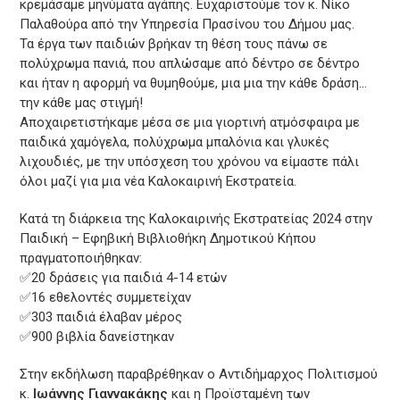
κρεμάσαμε μηνύματα αγάπης. Ευχαριστούμε τον κ. Νίκο
Παλαθούρα από την Υπηρεσία Πρασίνου του Δήμου μας.
Τα έργα των παιδιών βρήκαν τη θέση τους πάνω σε
πολύχρωμα πανιά, που απλώσαμε από δέντρο σε δέντρο
και ήταν η αφορμή να θυμηθούμε, μια μια την κάθε δράση…
την κάθε μας στιγμή!
Αποχαιρετιστήκαμε μέσα σε μια γιορτινή ατμόσφαιρα με
παιδικά χαμόγελα, πολύχρωμα μπαλόνια και γλυκές
λιχουδιές, με την υπόσχεση του χρόνου να είμαστε πάλι
όλοι μαζί για μια νέα Καλοκαιρινή Εκστρατεία.
Κατά τη διάρκεια της Καλοκαιρινής Εκστρατείας 2024 στην
Παιδική – Εφηβική Βιβλιοθήκη Δημοτικού Κήπου
πραγματοποιήθηκαν:
✅20 δράσεις για παιδιά 4-14 ετών
✅16 εθελοντές συμμετείχαν
✅303 παιδιά έλαβαν μέρος
✅900 βιβλία δανείστηκαν
Στην εκδήλωση παραβρέθηκαν ο Αντιδήμαρχος Πολιτισμού
κ.
Ιωάννης Γιαννακάκης
και η Προϊσταμένη των