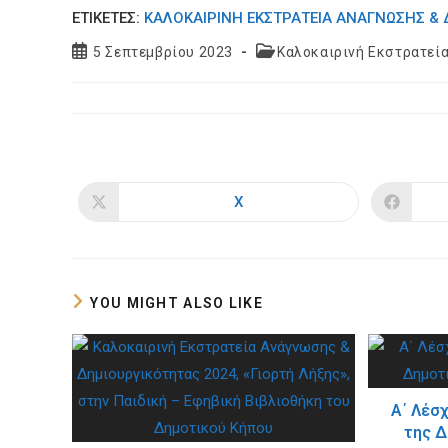
ΕΤΙΚΕΤΈΣ:
ΚΑΛΟΚΑΙΡΙΝΉ ΕΚΣΤΡΑΤΕΊΑ ΑΝΆΓΝΩΣΗΣ &
Post
Post
5 Σεπτεμβρίου 2023
Καλοκαιρινή Εκστρατεί
published:
category:
X
Opens
in
a
new
window
YOU MIGHT ALSO LIKE
Α΄ Λέσ
της Δ