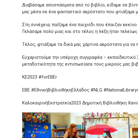
Διαβάσαμε αποσπάσματα από το βιβλίο, είδαμε σε βίντ
μας μέσα σε ένα φανταστικό αερόστατο που φτιάξαμε με
Στη συνέχεια, παίξαμε ένα παιχνίδι που έπαιζαν εκείν
Γελάσαμε πολύ μιας και στο τέλος η λέξη ήταν τελείως
Τέλος, φτιάξαμε τα δικά μας χάρτινα αερόστατα για να
Ευχαριστούμε την υπέροχη συγγραφέα – εκπαιδευτικό
μεταδοτικότητα της εντυπωσίασε τους μικρούς μας βι
ΚΕ2023 #forEBEr
EBE #ΕθνικήΒιβλιοθήκηΕλλάδος #NLG #NationalLibrary
ΚαλοκαιρινήΕκστρατεία2023 Δημοτική Βιβλιοθήκη Χανί