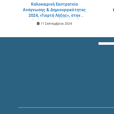
Καλοκαιρινή Εκστρατεία
Ανάγνωσης & Δημιουργικότητας
2024, «Γιορτή Λήξης», στην
Παιδική – Εφηβική Βιβλιοθήκη
11 Σεπτεμβρίου 2024
του Δημοτικού Κήπου