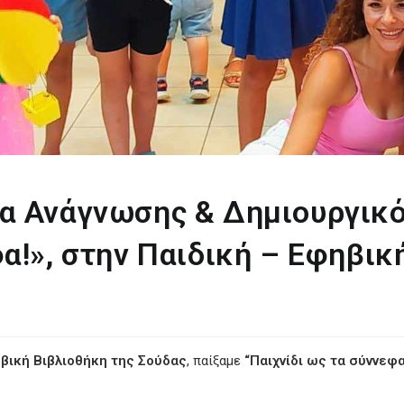
α Ανάγνωσης & Δημιουργικό
α!», στην Παιδική – Εφηβικ
βική Βιβλιοθήκη της Σούδας
, παίξαμε
“Παιχνίδι ως τα σύννεφα