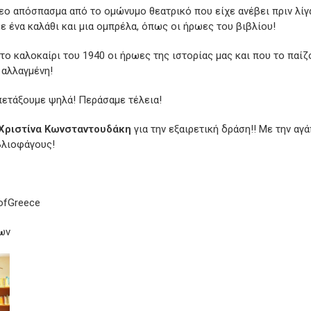
εο απόσπασμα από το ομώνυμο θεατρικό που είχε ανέβει πριν λίγα
 ένα καλάθι και μια ομπρέλα, όπως οι ήρωες του βιβλίου!
ο το καλοκαίρι του 1940 οι ήρωες της ιστορίας μας και που το πα
 αλλαγμένη!
 πετάξουμε ψηλά! Περάσαμε τέλεια!
Χριστίνα Κωνσταντουδάκη
για την εξαιρετική δράση!! Με την αγάπ
βλιοφάγους!
ofGreece
ων