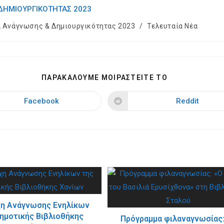
 ΔΗΜΙΟΥΡΓΙΚΌΤΗΤΑΣ 2023
α Ανάγνωσης & Δημιουργικότητας 2023
/
Τελευταία Νέα
SHARE
ΠΑΡΑΚΑΛΟΥΜΕ ΜΟΙΡΑΣΤΕΙΤΕ ΤΟ
THIS
CONTENT
Facebook
Reddit
Opens
Opens
in
in
a
a
new
new
window
window
χη Ανάγνωσης Ενηλίκων
ημοτικής Βιβλιοθήκης
Πρόγραμμα φιλαναγνωσίας: