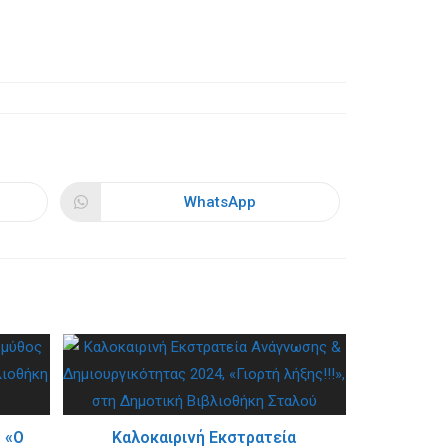
WhatsApp
Opens
in
a
new
window
 «Ο
Καλοκαιρινή Εκστρατεία