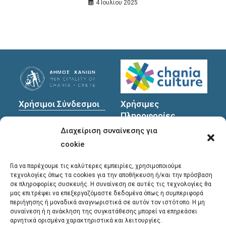
4 Ιουλίου 2025
Χρήσιμοι Σύνδεσμοι
Χρήσιμες
Πληροφορίες
Πολιτική Προστασίας
Διαχείριση συναίνεσης για
Προσωπικών
Διεύθυνση
: Υψηλαντών
Δεδομένων
30
cookie
Χανιά, 731 35
Για να παρέχουμε τις καλύτερες εμπειρίες, χρησιμοποιούμε
τεχνολογίες όπως τα cookies για την αποθήκευση ή/και την πρόσβαση
σε πληροφορίες συσκευής. Η συναίνεση σε αυτές τις τεχνολογίες θα
Τηλέφωνα
μας επιτρέψει να επεξεργαζόμαστε δεδομένα όπως η συμπεριφορά
επικοινωνίας
:
περιήγησης ή μοναδικά αναγνωριστικά σε αυτόν τον ιστότοπο. Η μη
συναίνεση ή η ανάκληση της συγκατάθεσης μπορεί να επηρεάσει
28213 41661
,
28213
αρνητικά ορισμένα χαρακτηριστικά και λειτουργίες.