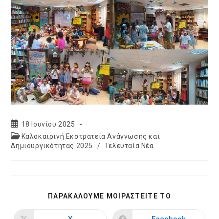
Post
18 Ιουνίου 2025
published:
Post
Καλοκαιρινή Εκστρατεία Ανάγνωσης και
category:
Δημιουργικότητας 2025
/
Τελευταία Νέα
SHARE
ΠΑΡΑΚΑΛΟΥΜΕ ΜΟΙΡΑΣΤΕΙΤΕ ΤΟ
THIS
CONTENT
X
Facebook