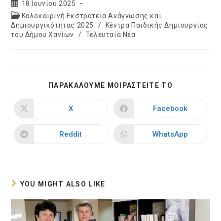
Post
18 Ιουνίου 2025
published:
Post
Καλοκαιρινή Εκστρατεία Ανάγνωσης και
category:
Δημιουργικότητας 2025
/
Κέντρα Παιδικής Δημιουργίας
του Δήμου Χανίων
/
Τελευταία Νέα
SHARE
ΠΑΡΑΚΑΛΟΥΜΕ ΜΟΙΡΑΣΤΕΙΤΕ ΤΟ
THIS
CONTENT
X
Facebook
Opens
Opens
in
in
a
a
new
new
Reddit
WhatsApp
Opens
Opens
window
window
in
in
a
a
new
new
window
window
YOU MIGHT ALSO LIKE