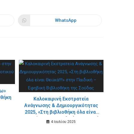
WhatsApp
Opens
in
a
new
window
Ζω»
οθήκη
Καλοκαιρινή Εκστρατεία
Ανάγνωσης & Δημιουργικότητας
2025, «Στη βιβλιοθήκη όλα είναι
Θειϊκά!!!» στην Παιδική – Εφηβική
4 Ιουλίου 2025
Βιβλιοθήκη της Σούδας