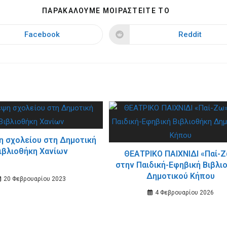
SHARE
ΠΑΡΑΚΑΛΟΥΜΕ ΜΟΙΡΑΣΤΕΙΤΕ ΤΟ
THIS
CONTENT
Facebook
Reddit
Opens
Opens
in
in
a
a
new
new
window
window
η σχολείου στη Δημοτική
ιβλιοθήκη Χανίων
ΘΕΑΤΡΙΚΟ ΠΑΙΧΝΙΔΙ «Παί-
στην Παιδική-Εφηβική Βιβλι
Δημοτικού Κήπου
20 Φεβρουαρίου 2023
4 Φεβρουαρίου 2026