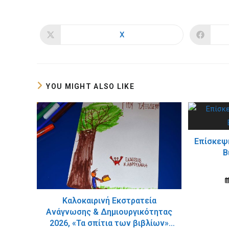
X
Opens
in
a
new
window
YOU MIGHT ALSO LIKE
Επίσκεψ
Β
Καλοκαιρινή Εκστρατεία
Ανάγνωσης & Δημιουργικότητας
2026, «Τα σπίτια των βιβλίων»