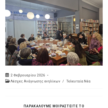
Post
2 Φεβρουαρίου 2026
published:
Post
Λέσχες Ανάγνωσης ενηλίκων
/
Τελευταία Νέα
category:
SHARE
ΠΑΡΑΚΑΛΟΥΜΕ ΜΟΙΡΑΣΤΕΙΤΕ ΤΟ