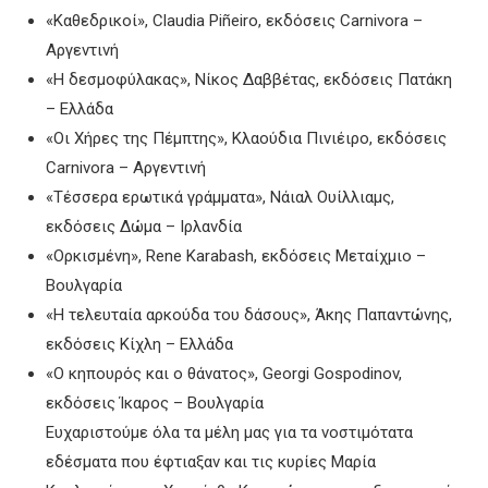
«Καθεδρικοί», Claudia Piñeiro, εκδόσεις Carnivora –
Αργεντινή
«Η δεσμοφύλακας», Νίκος Δαββέτας, εκδόσεις Πατάκη
– Ελλάδα
«Οι Χήρες της Πέμπτης», Κλαούδια Πινιέιρο, εκδόσεις
Carnivora – Αργεντινή
«Τέσσερα ερωτικά γράμματα», Νάιαλ Ουίλλιαμς,
εκδόσεις Δώμα – Ιρλανδία
«Ορκισμένη», Rene Karabash, εκδόσεις Μεταίχμιο –
Βουλγαρία
«Η τελευταία αρκούδα του δάσους», Άκης Παπαντώνης,
εκδόσεις Κίχλη – Ελλάδα
«Ο κηπουρός και ο θάνατος», Georgi Gospodinov,
εκδόσεις Ίκαρος – Βουλγαρία
Ευχαριστούμε όλα τα μέλη μας για τα νοστιμότατα
εδέσματα που έφτιαξαν και τις κυρίες Μαρία