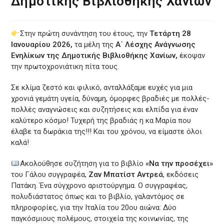
Δημοτικής Βιβλιοθήκης Χανίων
Στην πρώτη συνάντηση του έτους, την
Τετάρτη 28
Ιανουαρίου 2026,
τα μέλη της
Α΄ Λέσχης Ανάγνωσης
Ενηλίκων της Δημοτικής Βιβλιοθήκης Χανίων,
έκοψαν
την πρωτοχρονιάτικη πίτα τους.
Σε κλίμα ζεστό και φιλικό, ανταλλάξαμε ευχές για μια
χρονιά γεμάτη υγεία, δύναμη, όμορφες βραδιές με πολλές-
πολλές αναγνώσεις και συζητήσεις και ελπίδα για έναν
καλύτερο κόσμο! Τυχερή της βραδιάς η κα Μαρία που
έλαβε τα δωράκια της!!! Και του χρόνου, να είμαστε όλοι
καλά!
Ακολούθησε συζήτηση για το βιβλίο
«Να την προσέχει»
του Γάλου συγγραφέα,
Ζαν Μπατίστ Αντρεά
, εκδόσεις
Πατάκη. Ένα σύγχρονο αριστούργημα. Ο συγγραφέας,
πολυδιάστατος όπως και το βιβλίο, γαλαντόμος σε
πληροφορίες, για την Ιταλία του 20ου αιώνα: Δύο
παγκόσμιους πολέμους, στοιχεία της κοινωνίας, της