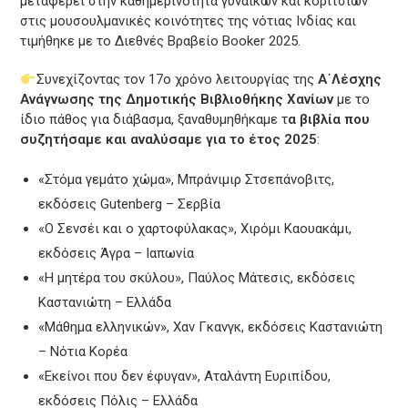
μεταφέρει στην καθημερινότητα γυναικών και κοριτσιών
στις μουσουλμανικές κοινότητες της νότιας Ινδίας και
τιμήθηκε με το Διεθνές Βραβείο Booker 2025.
Συνεχίζοντας τον 17ο χρόνο λειτουργίας της
Α΄Λέσχης
Ανάγνωσης της Δημοτικής Βιβλιοθήκης Χανίων
με το
ίδιο πάθος για διάβασμα, ξαναθυμηθήκαμε τ
α βιβλία που
συζητήσαμε και αναλύσαμε για το έτος 2025
:
«Στόμα γεμάτο χώμα», Μπράνιμιρ Στσεπάνοβιτς,
εκδόσεις Gutenberg – Σερβία
«Ο Σενσέι και ο χαρτοφύλακας», Χιρόμι Καουακάμι,
εκδόσεις Άγρα – Ιαπωνία
«Η μητέρα του σκύλου», Παύλος Μάτεσις, εκδόσεις
Καστανιώτη – Ελλάδα
«Μάθημα ελληνικών», Χαν Γκανγκ, εκδόσεις Καστανιώτη
– Νότια Κορέα
«Εκείνοι που δεν έφυγαν», Αταλάντη Ευριπίδου,
εκδόσεις Πόλις – Ελλάδα