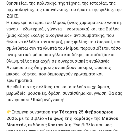
θρησκείας, της πολιτικής, της τέχνης, της ιστορίας, της
αρχαιολογίας, της οικογένειας, του έρωτα, της φιλίας, της
ΖΩΗΣ…
Η τρυφερή ιστορία του Μίμου, (ενός χαρισματικού γλύπτη,
νάνου – εξωτερικά-, γίγαντα – εσωτερικά) και της Βιόλας
(μιας κόρης «καλής οικογένειας», αντισυμβατικής, που
θέλει να αλλάξει τον κόσμο), μιας φιλίας που διαρκεί, που
σμιλεύεται σαν τα γλυπτά του Μίμου, παρουσιάζεται τόσο
ανατρεπτικά, μέσα από γέλιο και δάκρυ, αισιοδοξία και
θλίψη, τέλος και αρχή, σε συγκρουσιακές εναλλαγές.
Ανάμεσα στις διηγήσεις αναπηδούν άπειρες φράσεις
μικρές, κόφτες, που δημιουργούν ερωτήματα και
ερωτηματικά.
Αφεθείτε στις σελίδες του και απολαύστε χρώματα,
μυρωδιές, μουσικές, δράση, συναίσθημα και γνώση. Θα σας
συναρπάσει ! Καλή ανάγνωση!
Επόμενη συνάντηση την
Τέταρτη 25 Φεβρουάριου
2026
, με το βιβλίο
«Το φως της καρδιάς»
της
Μπάνου
Μουστάκ
, εκδόσεις Καστανιώτη. Ένα βιβλίο που μας