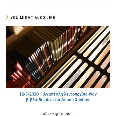
a
a
new
new
window
window
YOU MIGHT ALSO LIKE
12/3/2020 – Αναστολή λειτουργίας των
βιβλιοθηκών του Δήμου Χανίων.
12 Μαρτίου 2020