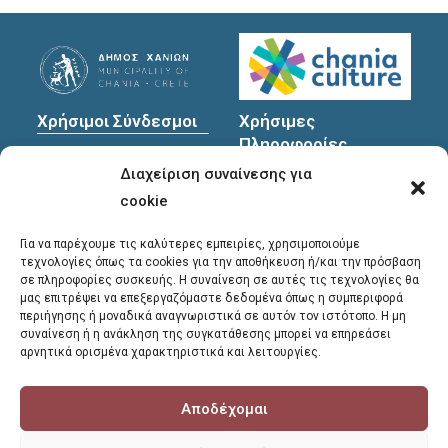
Χρήσιμοι Σύνδεσμοι
Χρήσιμες
Πληροφορίες
Πολιτική Προστασίας
Διαχείριση συναίνεσης για
Προσωπικών
Διεύθυνση
: Υψηλαντών
Δεδομένων
30
cookie
Χανιά, 731 35
Για να παρέχουμε τις καλύτερες εμπειρίες, χρησιμοποιούμε
τεχνολογίες όπως τα cookies για την αποθήκευση ή/και την πρόσβαση
σε πληροφορίες συσκευής. Η συναίνεση σε αυτές τις τεχνολογίες θα
Τηλέφωνα
μας επιτρέψει να επεξεργαζόμαστε δεδομένα όπως η συμπεριφορά
επικοινωνίας
:
περιήγησης ή μοναδικά αναγνωριστικά σε αυτόν τον ιστότοπο. Η μη
συναίνεση ή η ανάκληση της συγκατάθεσης μπορεί να επηρεάσει
28213 41661
,
28213
αρνητικά ορισμένα χαρακτηριστικά και λειτουργίες.
41662
,
28213 41663
Αποδέχομαι
E-mail
:
library@chania.gr