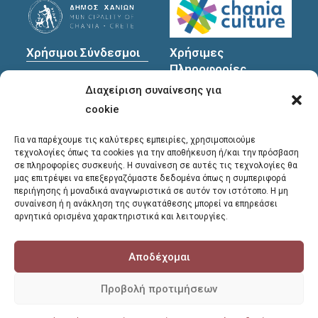
Χρήσιμοι Σύνδεσμοι
Χρήσιμες
Πληροφορίες
Πολιτική Προστασίας
Διαχείριση συναίνεσης για
Προσωπικών
Διεύθυνση
: Υψηλαντών
Δεδομένων
30
cookie
Χανιά, 731 35
Για να παρέχουμε τις καλύτερες εμπειρίες, χρησιμοποιούμε
τεχνολογίες όπως τα cookies για την αποθήκευση ή/και την πρόσβαση
σε πληροφορίες συσκευής. Η συναίνεση σε αυτές τις τεχνολογίες θα
Τηλέφωνα
μας επιτρέψει να επεξεργαζόμαστε δεδομένα όπως η συμπεριφορά
επικοινωνίας
:
περιήγησης ή μοναδικά αναγνωριστικά σε αυτόν τον ιστότοπο. Η μη
συναίνεση ή η ανάκληση της συγκατάθεσης μπορεί να επηρεάσει
28213 41661
,
28213
αρνητικά ορισμένα χαρακτηριστικά και λειτουργίες.
41662
,
28213 41663
Αποδέχομαι
E-mail
:
library@chania.gr
Προβολή προτιμήσεων
COPYRIGHT © 2026 - ΔΗΜΟΤΙΚΗ ΒΙΒΛΙΟΘΗΚΗ ΧΑΝΙΩΝ