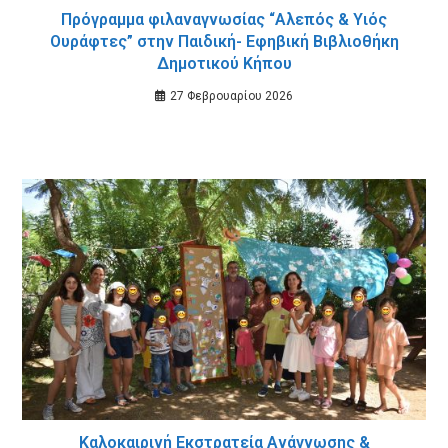
Πρόγραμμα φιλαναγνωσίας “Αλεπός & Yιός
Oυράφτες” στην Παιδική- Εφηβική Βιβλιοθήκη
Δημοτικού Κήπου
27 Φεβρουαρίου 2026
Καλοκαιρινή Εκστρατεία Ανάγνωσης &