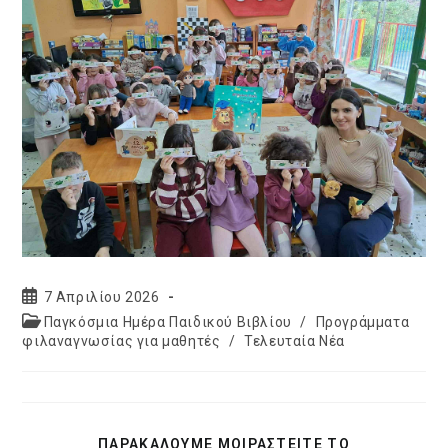
Post
7 Απριλίου 2026
published:
Post
Παγκόσμια Ημέρα Παιδικού Βιβλίου
/
Προγράμματα
category:
φιλαναγνωσίας για μαθητές
/
Τελευταία Νέα
SHARE
ΠΑΡΑΚΑΛΟΥΜΕ ΜΟΙΡΑΣΤΕΙΤΕ ΤΟ