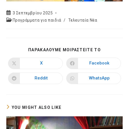
Post
3 Σεπτεμβρίου 2025
published:
Post
Προγράμματα για παιδιά
/
Τελευταία Νέα
category:
SHARE
ΠΑΡΑΚΑΛΟΥΜΕ ΜΟΙΡΑΣΤΕΙΤΕ ΤΟ
THIS
CONTENT
X
Facebook
Opens
Opens
in
in
a
a
new
new
Reddit
WhatsApp
Opens
Opens
window
window
in
in
a
a
new
new
window
window
YOU MIGHT ALSO LIKE