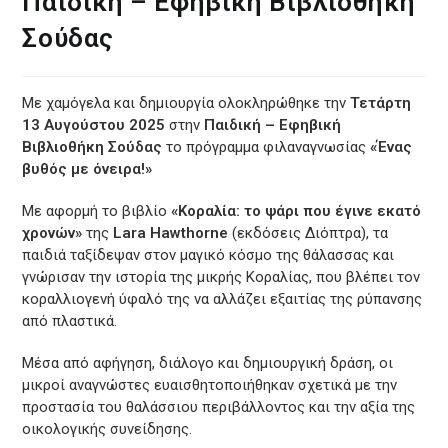
Παιδική – Εφηβική Βιβλιοθήκη
Σούδας
Με χαμόγελα και δημιουργία ολοκληρώθηκε την
Τετάρτη
13 Αυγούστου 2025
στην
Παιδική – Εφηβική
Βιβλιοθήκη Σούδας
το πρόγραμμα φιλαναγνωσίας
«Ένας
βυθός με όνειρα!»
Με αφορμή το βιβλίο
«Κοραλία: το ψάρι που έγινε εκατό
χρονών»
της
Lara Hawthorne
(εκδόσεις Διόπτρα), τα
παιδιά ταξίδεψαν στον μαγικό κόσμο της θάλασσας και
γνώρισαν την ιστορία της μικρής Κοραλίας, που βλέπει τον
κοραλλιογενή ύφαλό της να αλλάζει εξαιτίας της ρύπανσης
από πλαστικά.
Μέσα από αφήγηση, διάλογο και δημιουργική δράση, οι
μικροί αναγνώστες ευαισθητοποιήθηκαν σχετικά με την
προστασία του θαλάσσιου περιβάλλοντος και την αξία της
οικολογικής συνείδησης.