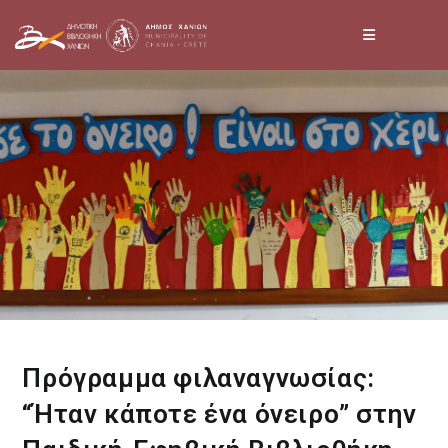
Skip
to
content
Πρόγραμμα φιλαναγνωσίας:
“Ήταν κάποτε ένα όνειρο” στην