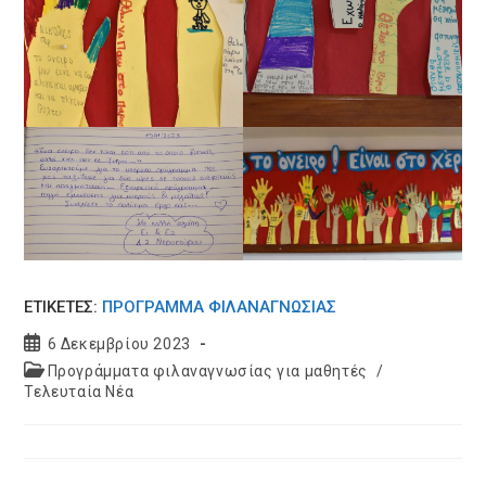
ΕΤΙΚΕΤΈΣ:
ΠΡΌΓΡΑΜΜΑ ΦΙΛΑΝΑΓΝΩΣΊΑΣ
Post
6 Δεκεμβρίου 2023
published:
Post
Προγράμματα φιλαναγνωσίας για μαθητές
/
category:
Τελευταία Νέα