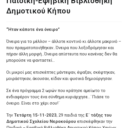
Παιδική-Εφηβική Βιβλιοθήκη
Δημοτικού Κήπου
“Ήταν κάποτε ένα όνειρο”
Όνειρα για το μέλλον – άλλοτε κοντινό κι άλλοτε μακρινό –
που πραγματοποιήθηκαν…Όνειρα που λοξοδρόμησαν και
πήραν άλλη μορφή…Όνειρα απίστευτα που κανένας δεν θα
μπορούσε να φανταστεί…
Οι μικροί μας επισκέπτες μάντεψαν, έψαξαν, σκέφτηκαν,
μοιράστηκαν, άκουσαν, είδαν και φυσικά δημιούργησαν.
Σε ένα πρόγραμμα 2 ωρών που κράτησε αμείωτο το
ενδιαφέρον τους ένα σύνθημα κυριάρχησε…¨Πιάσε το
όνειρο. Είναι στο χέρι σου!¨
Την
Τετάρτη 15-11-2023
, 29 παιδιά της
Ε΄ τάξης του
Δημοτικού Σχολείου Νεροκούρου
επισκέφθηκαν την
Παιδική – Εφηβική Βιβλιοθήκη Δημοτικού Κήπου Χανίων.