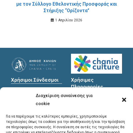
με τον Σύλλογο Εθελοντικής Προσφοράς και
Στήριξης “Ορίζοντα”
1 Απριλίου 2026
Χρήσιμοι Σύνδεσμοι
Χρήσιμες
Πληροφορίες
Πολιτική Προστασίας
Διαχείριση συναίνεσης για
Προσωπικών
Διεύθυνση
: Υψηλαντών
Δεδομένων
30
cookie
Χανιά, 731 35
Για να παρέχουμε τις καλύτερες εμπειρίες, χρησιμοποιούμε
τεχνολογίες όπως τα cookies για την αποθήκευση ή/και την πρόσβαση
σε πληροφορίες συσκευής. Η συναίνεση σε αυτές τις τεχνολογίες θα
Τηλέφωνα
μας επιτρέψει να επεξεργαζόμαστε δεδομένα όπως η συμπεριφορά