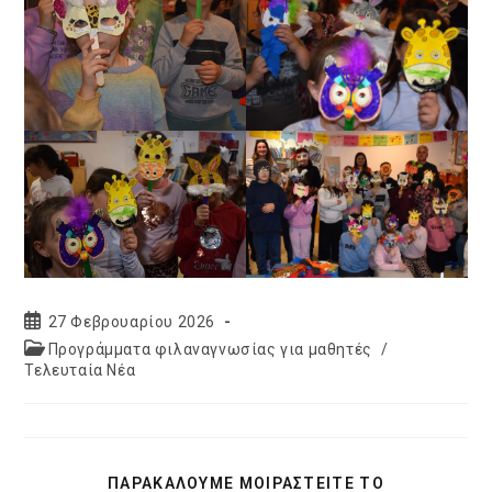
Post
27 Φεβρουαρίου 2026
published:
Post
Προγράμματα φιλαναγνωσίας για μαθητές
/
category:
Τελευταία Νέα
SHARE
ΠΑΡΑΚΑΛΟΥΜΕ ΜΟΙΡΑΣΤΕΙΤΕ ΤΟ