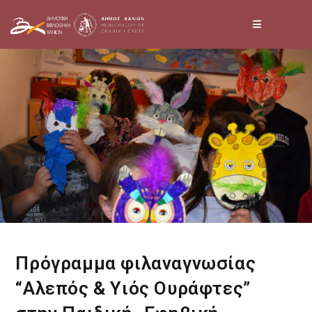
Skip
to
content
Πρόγραμμα φιλαναγνωσίας
“Αλεπός & Yιός Oυράφτες”