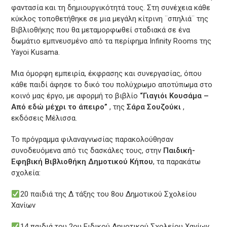
φαντασία και τη δημιουργικότητά τους. Στη συνέχεια κάθε
κύκλος τοποθετήθηκε σε μια μεγάλη κίτρινη ¨σπηλιά¨ της
Βιβλιοθήκης που θα μεταμορφωθεί σταδιακά σε ένα
δωμάτιο εμπνευσμένο από τα περίφημα Infinity Rooms της
Yayoi Kusama.
Μια όμορφη εμπειρία, έκφρασης και συνεργασίας, όπου
κάθε παιδί άφησε το δικό του πολύχρωμο αποτύπωμα στο
κοινό μας έργο, με αφορμή το βιβλίο
“Γιαγιόι Κουσάμα –
Από εδώ μέχρι το άπειρο”
, της
Σάρα Σουζούκι
,
εκδόσεις Μέλισσα.
Το πρόγραμμα φιλαναγνωσίας παρακολούθησαν
συνοδευόμενα από τις δασκάλες τους, στην
Παιδική-
Εφηβική Βιβλιοθήκη Δημοτικού Κήπου
, τα παρακάτω
σχολεία:
20 παιδιά της Δ τάξης του 8ου Δημοτικού Σχολείου
Χανίων
14 παιδιά του 2ου Ειδικού Δημοτικού Σχολείου Χανίων