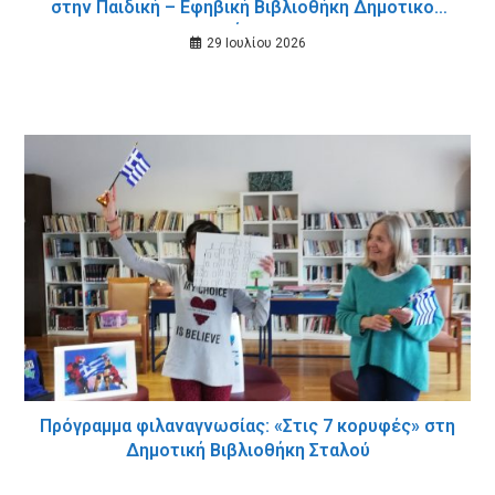
στην Παιδική – Εφηβική Βιβλιοθήκη Δημοτικού
Κήπου
29 Ιουλίου 2026
Πρόγραμμα φιλαναγνωσίας: «Στις 7 κορυφές» στη
Δημοτική Βιβλιοθήκη Σταλού