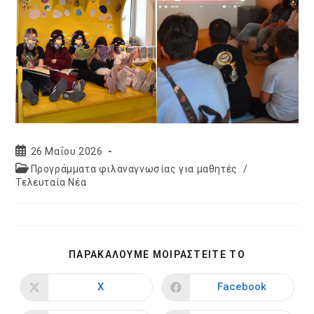
Post
26 Μαΐου 2026
published:
Post
Προγράμματα φιλαναγνωσίας για μαθητές
/
category:
Τελευταία Νέα
SHARE
ΠΑΡΑΚΑΛΟΥΜΕ ΜΟΙΡΑΣΤΕΙΤΕ ΤΟ
THIS
CONTENT
X
Facebook
Opens
Opens
in
in
a
a