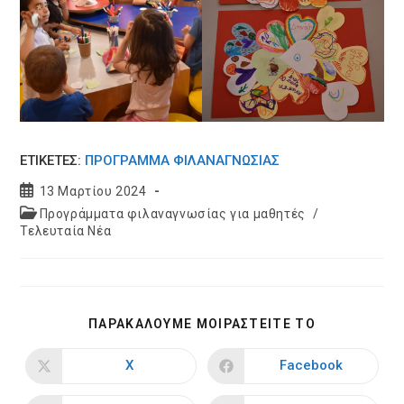
ΕΤΙΚΕΤΈΣ:
ΠΡΌΓΡΑΜΜΑ ΦΙΛΑΝΑΓΝΩΣΊΑΣ
Post
13 Μαρτίου 2024
published:
Post
Προγράμματα φιλαναγνωσίας για μαθητές
/
category:
Τελευταία Νέα
SHARE
ΠΑΡΑΚΑΛΟΥΜΕ ΜΟΙΡΑΣΤΕΙΤΕ ΤΟ
THIS
CONTENT
X
Facebook
Opens
Opens
in
in
a
a