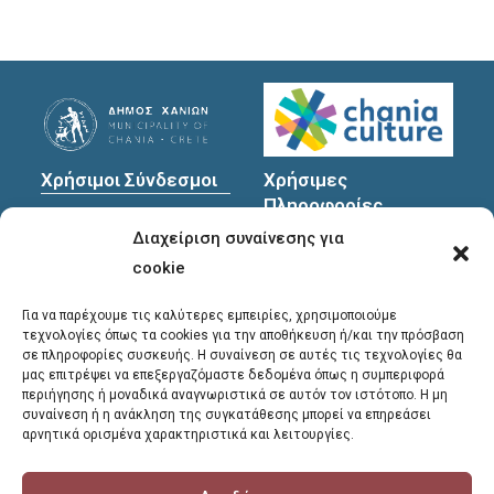
Χρήσιμοι Σύνδεσμοι
Χρήσιμες
Πληροφορίες
Πολιτική Προστασίας
Διαχείριση συναίνεσης για
Προσωπικών
Διεύθυνση
: Υψηλαντών
Δεδομένων
30
cookie
Χανιά, 731 35
Για να παρέχουμε τις καλύτερες εμπειρίες, χρησιμοποιούμε
τεχνολογίες όπως τα cookies για την αποθήκευση ή/και την πρόσβαση
σε πληροφορίες συσκευής. Η συναίνεση σε αυτές τις τεχνολογίες θα
Τηλέφωνα
μας επιτρέψει να επεξεργαζόμαστε δεδομένα όπως η συμπεριφορά
επικοινωνίας
:
περιήγησης ή μοναδικά αναγνωριστικά σε αυτόν τον ιστότοπο. Η μη
συναίνεση ή η ανάκληση της συγκατάθεσης μπορεί να επηρεάσει
28213 41661
,
28213
αρνητικά ορισμένα χαρακτηριστικά και λειτουργίες.
41662
,
28213 41663