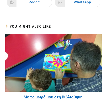
new
new
Reddit
WhatsApp
Opens
Opens
window
window
in
in
a
a
new
new
window
window
YOU MIGHT ALSO LIKE
Με το μωρό μου στη Βιβλιοθήκη!