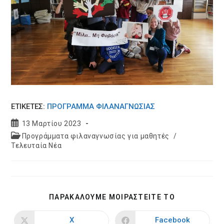
ΕΤΙΚΕΤΈΣ:
ΠΡΌΓΡΑΜΜΑ ΦΙΛΑΝΑΓΝΩΣΊΑΣ
Post
13 Μαρτίου 2023
published:
Post
Προγράμματα φιλαναγνωσίας για μαθητές
/
category:
Τελευταία Νέα
SHARE
ΠΑΡΑΚΑΛΟΥΜΕ ΜΟΙΡΑΣΤΕΙΤΕ ΤΟ
THIS
CONTENT
X
Facebook
Opens
Opens