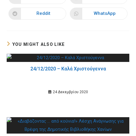
in
in
a
a
new
new
Reddit
WhatsApp
Opens
Opens
window
window
in
in
a
a
new
new
window
window
YOU MIGHT ALSO LIKE
24/12/2020 – Καλά Χριστούγεννα
24 Δεκεμβρίου 2020