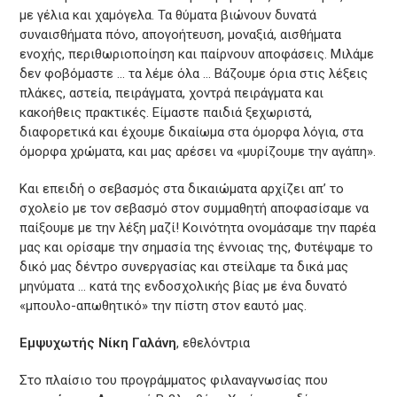
με γέλια και χαμόγελα. Τα θύματα βιώνουν δυνατά
συναισθήματα πόνο, απογοήτευση, μοναξιά, αισθήματα
ενοχής, περιθωριοποίηση και παίρνουν αποφάσεις. Μιλάμε
δεν φοβόμαστε … τα λέμε όλα … Βάζουμε όρια στις λέξεις
πλάκες, αστεία, πειράγματα, χοντρά πειράγματα και
κακοήθεις πρακτικές. Είμαστε παιδιά ξεχωριστά,
διαφορετικά και έχουμε δικαίωμα στα όμορφα λόγια, στα
όμορφα χρώματα, και μας αρέσει να «μυρίζουμε την αγάπη».
Και επειδή ο σεβασμός στα δικαιώματα αρχίζει απ’ το
σχολείο με τον σεβασμό στον συμμαθητή αποφασίσαμε να
παίξουμε με την λέξη μαζί! Κοινότητα ονομάσαμε την παρέα
μας και ορίσαμε την σημασία της έννοιας της, Φυτέψαμε το
δικό μας δέντρο συνεργασίας και στείλαμε τα δικά μας
μηνύματα … κατά της ενδοσχολικής βίας με ένα δυνατό
«μπουλο-απωθητικό» την πίστη στον εαυτό μας.
Εμψυχωτής Νίκη Γαλάνη
, εθελόντρια
Στο πλαίσιο του προγράμματος φιλαναγνωσίας που