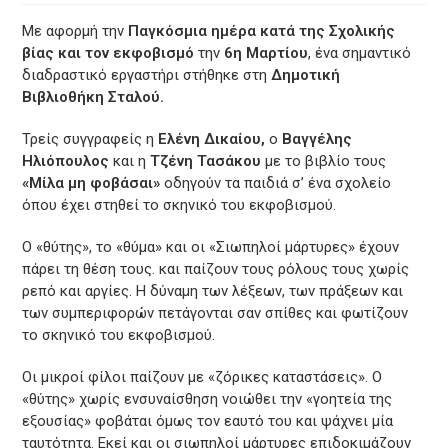
Με αφορμή την
Παγκόσμια ημέρα κατά της Σχολικής
βίας και τον εκφοβισμό
την
6η Μαρτίου
, ένα σημαντικό
διαδραστικό εργαστήρι στήθηκε στη
Δημοτική
Βιβλιοθήκη Σταλού.
Τρείς συγγραφείς η
Ελένη Δικαίου,
ο
Βαγγέλης
Ηλιόπουλος
και η
Τζένη Τασάκου
με το βιβλίο τους
«Μίλα μη φοβάσαι»
οδηγούν τα παιδιά σ’ ένα σχολείο
όπου έχει στηθεί το σκηνικό του εκφοβισμού.
Ο «θύτης», το «θύμα» και οι «Σιωπηλοί μάρτυρες» έχουν
πάρει τη θέση τους. και παίζουν τους ρόλους τους χωρίς
ρεπό και αργίες. Η δύναμη των λέξεων, των πράξεων και
των συμπεριφορών πετάγονται σαν σπίθες και φωτίζουν
το σκηνικό του εκφοβισμού.
Οι μικροί φίλοι παίζουν με «ζόρικες καταστάσεις». Ο
«θύτης» χωρίς ενσυναίσθηση νοιώθει την «γοητεία της
εξουσίας» φοβάται όμως τον εαυτό του και ψάχνει μία
ταυτότητα. Εκεί και οι σιωπηλοί μάρτυρες επιδοκιμάζουν