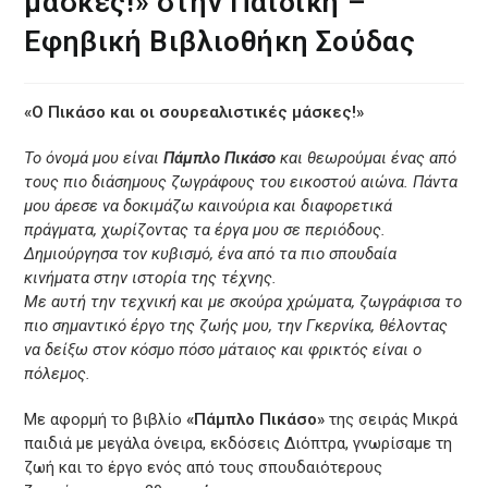
μάσκες!» στην Παιδική –
Εφηβική Βιβλιοθήκη Σούδας
«Ο Πικάσο και οι σουρεαλιστικές μάσκες!»
Το όνομά μου είναι
Πάμπλο Πικάσο
και θεωρούμαι ένας από
τους πιο διάσημους ζωγράφους του εικοστού αιώνα. Πάντα
μου άρεσε να δοκιμάζω καινούρια και διαφορετικά
πράγματα, χωρίζοντας τα έργα μου σε περιόδους.
Δημιούργησα τον κυβισμό, ένα από τα πιο σπουδαία
κινήματα στην ιστορία της τέχνης.
Με αυτή την τεχνική και με σκούρα χρώματα, ζωγράφισα το
πιο σημαντικό έργο της ζωής μου, την Γκερνίκα, θέλοντας
να δείξω στον κόσμο πόσο μάταιος και φρικτός είναι ο
πόλεμος.
Με αφορμή το βιβλίο
«Πάμπλο Πικάσο»
της σειράς Μικρά
παιδιά με μεγάλα όνειρα, εκδόσεις Διόπτρα, γνωρίσαμε τη
ζωή και το έργο ενός από τους σπουδαιότερους