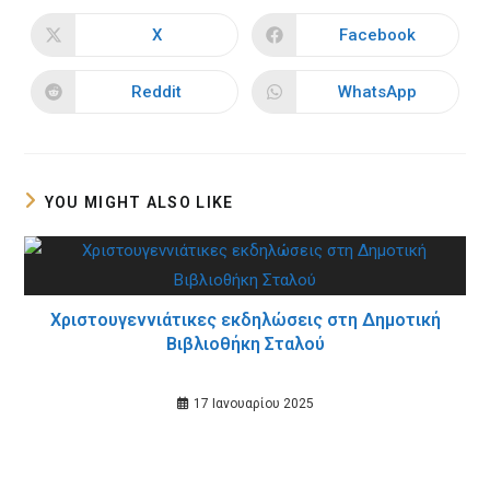
THIS
CONTENT
X
Facebook
Opens
Opens
in
in
a
a
new
new
Reddit
WhatsApp
Opens
Opens
window
window
in
in
a
a
new
new
window
window
YOU MIGHT ALSO LIKE
Χριστουγεννιάτικες εκδηλώσεις στη Δημοτική
Βιβλιοθήκη Σταλού
17 Ιανουαρίου 2025