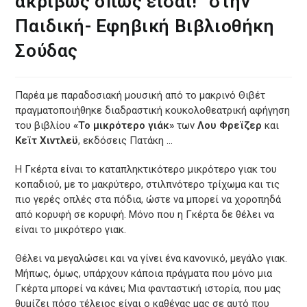
ακριβώς όπως είσαι!” στην
Παιδική- Εφηβική Βιβλιοθήκη
Σούδας
Παρέα με παραδοσιακή μουσική από το μακρινό Θιβέτ
πραγματοποιήθηκε διαδραστική κουκολοθεατρική αφήγηση
του βιβλίου
«Το μικρότερο γιάκ»
των
Λου Φρεϊζερ
και
Κεϊτ Χιντλεϋ
, εκδόσεις Πατάκη …
Η Γκέρτα είναι το καταπληκτικότερο μικρότερο γιακ του
κοπαδιού, με το μακρύτερο, στιλπνότερο τρίχωμα και τις
πιο γερές οπλές στα πόδια, ώστε να μπορεί να χοροπηδά
από κορυφή σε κορυφή. Μόνο που η Γκέρτα δε θέλει να
είναι το μικρότερο γιακ.
Θέλει να μεγαλώσει και να γίνει ένα κανονικό, μεγάλο γιακ.
Μήπως, όμως, υπάρχουν κάποια πράγματα που μόνο μια
Γκέρτα μπορεί να κάνει; Μια φανταστική ιστορία, που μας
θυμίζει πόσο τέλειος είναι ο καθένας μας σε αυτό που