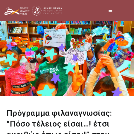
Skip
to
content
Πρόγραμμα φιλαναγνωσίας:
“Πόσο τέλειος είσαι…! έτσι