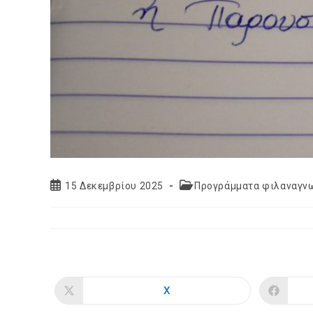
Post
Post
15 Δεκεμβρίου 2025
Προγράμματα φιλαναγνω
published:
category:
X
Opens
in