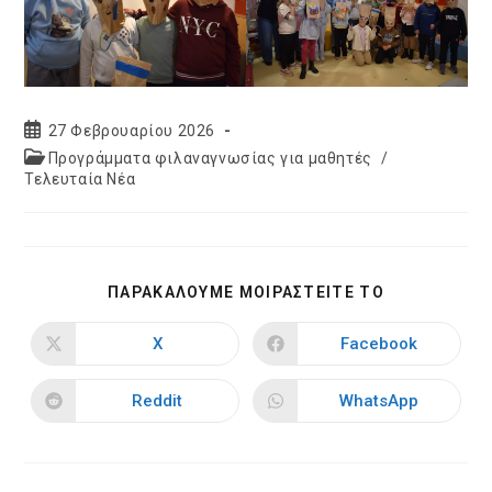
Post
27 Φεβρουαρίου 2026
published:
Post
Προγράμματα φιλαναγνωσίας για μαθητές
/
category:
Τελευταία Νέα
SHARE
ΠΑΡΑΚΑΛΟΥΜΕ ΜΟΙΡΑΣΤΕΙΤΕ ΤΟ
THIS
CONTENT
X
Facebook
Opens
Opens
in
in
a
a
new
new
Reddit
WhatsApp
Opens
Opens
window
window
in
in
a
a
new
new
window
window