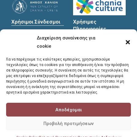
Χρήσιμοι Σύνδεσμοι
Χρήσιμες
Πληροφορίες
Πολιτική Προστασίας
Διαχείριση συναίνεσης για
Προσωπικών
Διεύθυνση
: Υψηλαντών
Δεδομένων
30
cookie
Χανιά, 731 35
Για να παρέχουμε τις καλύτερες εμπειρίες, χρησιμοποιούμε
τεχνολογίες όπως τα cookies για την αποθήκευση ή/και την πρόσβαση
σε πληροφορίες συσκευής. Η συναίνεση σε αυτές τις τεχνολογίες θα
Τηλέφωνα
μας επιτρέψει να επεξεργαζόμαστε δεδομένα όπως η συμπεριφορά
επικοινωνίας
:
περιήγησης ή μοναδικά αναγνωριστικά σε αυτόν τον ιστότοπο. Η μη
συναίνεση ή η ανάκληση της συγκατάθεσης μπορεί να επηρεάσει
28213 41661
,
28213
αρνητικά ορισμένα χαρακτηριστικά και λειτουργίες.
41662
,
28213 41663
Αποδέχομαι
E-mail
:
library@chania.gr
Προβολή προτιμήσεων
COPYRIGHT © 2026 - ΔΗΜΟΤΙΚΗ ΒΙΒΛΙΟΘΗΚΗ ΧΑΝΙΩΝ