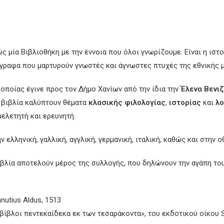
 μία Βιβλιοθήκη με την έννοια που όλοι γνωρίζουμε. Είναι η ιστορ
όγραφα που μαρτυρούν γνωστές και άγνωστες πτυχές της εθνικής μ
οποίας έγινε προς τον Δήμο Χανίων από την ίδια την
Έλενα Βενι
 βιβλία καλύπτουν θέματα
κλασικής φιλολογίας
,
ιστορίας
και
λο
μελετητή και ερευνητή.
ην ελληνική, γαλλική, αγγλική, γερμανική, ιταλική, καθώς και στην
ιβλία αποτελούν μέρος της συλλογής, που δηλώνουν την αγάπη του
utius Aldus, 1513
βίβλοι πεντεκαίδεκα εκ των τεσαράκοντα», του εκδοτικού οίκου S