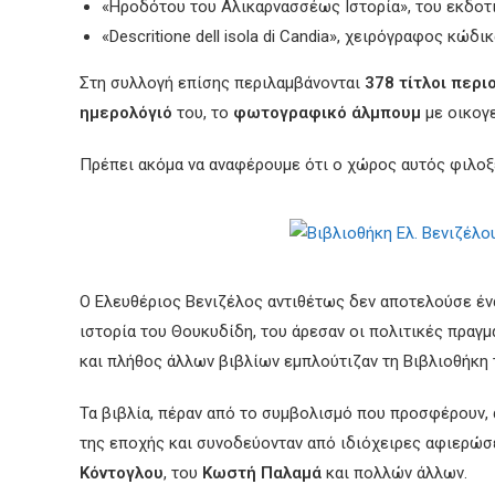
«Ηροδότου του Αλικαρνασσέως Ιστορία», του εκδοτι
«Descritione dell isola di Candia», χειρόγραφος κώ
Στη συλλογή επίσης περιλαμβάνονται
378 τίτλοι περι
ημερολόγιό
του, το
φωτογραφικό άλμπουμ
με οικογ
Πρέπει ακόμα να αναφέρουμε ότι ο χώρος αυτός φιλοξε
Ο Ελευθέριος Βενιζέλος αντιθέτως δεν αποτελούσε έν
ιστορία του Θουκυδίδη, του άρεσαν οι πολιτικές πραγμα
και πλήθος άλλων βιβλίων εμπλούτιζαν τη Βιβλιοθήκη 
Τα βιβλία, πέραν από το συμβολισμό που προσφέρουν,
της εποχής και συνοδεύονταν από ιδιόχειρες αφιερώσ
Κόντογλου
, του
Κωστή Παλαμά
και πολλών άλλων.