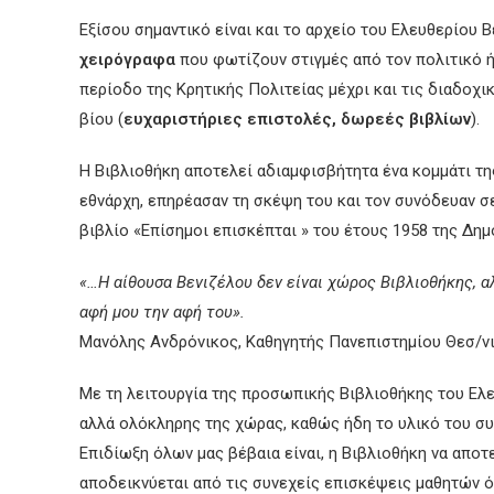
Εξίσου σημαντικό είναι και το αρχείο του Ελευθερίου 
χειρόγραφα
που φωτίζουν στιγμές από τον πολιτικό ή
περίοδο της Κρητικής Πολιτείας μέχρι και τις διαδοχ
βίου (
ευχαριστήριες επιστολές, δωρεές βιβλίων
).
Η Βιβλιοθήκη αποτελεί αδιαμφισβήτητα ένα κομμάτι τη
εθνάρχη, επηρέασαν τη σκέψη του και τον συνόδευαν σ
βιβλίο «Επίσημοι επισκέπται » του έτους 1958 της Δη
«…Η αίθουσα Βενιζέλου δεν είναι χώρος Βιβλιοθήκης, α
αφή μου την αφή του».
Μανόλης Ανδρόνικος, Καθηγητής Πανεπιστημίου Θεσ/νι
Με τη λειτουργία της προσωπικής Βιβλιοθήκης του Ελε
αλλά ολόκληρης της χώρας, καθώς ήδη το υλικό του σ
Επιδίωξη όλων μας βέβαια είναι, η Βιβλιοθήκη να αποτ
αποδεικνύεται από τις συνεχείς επισκέψεις μαθητών 