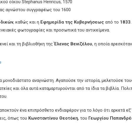
κού οίκου Stephanus Henricus, 1570
δικας αγνώστου συγγραφέως του 1600
οδικών
, καθώς και η
Εφημερίδα της Κυβερνήσεως
από το
1833
ενειακές φωτογραφίες και προσωπικά του αντικείμενα.
νεί και τη βιβλιοθήκη της
Έλενας Βενιζέλου
, η οποία αρεσκότα
α μονοδιάστατο αναγνώστη. Αγαπούσε την ιστορία, μελετούσε του
τείες και όλα αυτά καταμαρτυρούνται από τα ίδια τα βιβλία. Πολιτ
του.
 αποκτούν ένα επιπρόσθετο ενδιαφέρον για το λόγο ότι αρκετά ε
εις, όπως του
Κωνσταντίνου Θεοτόκη
, του
Γεωργίου Παπανδρέ