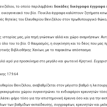
Βενιζέλου, το οποίο περιλαμβάνει
δεκάδες δικόγραφα έγγραφα
α
 οικογενειακό του βίο. Ποικίλα έγγραφα καλύπτουν ζητήματα εσω
ικές θητείες του Ελευθερίου Βενιζέλου στον πρωθυπουργικό θώκο,
ς ιστορίας μας, μία πηγή γνώσεων αλλά και χώρο αναμνήσεων. Αυ
ε όλο του το βίο. Ο θαυμασμός, η συγκίνηση και το δέος που μας
μοτικής Βιβλιοθήκης Χανίων, με το παρακάτω απόσπασμα:
λλά ιερό για προσκύνημα στο μεγάλο και φωτεινό Κρητικό. Ευχαρισ
κης 17.9.64
υθερίου Βενιζέλου, αναβαθμίζεται στον μέγιστο βαθμό η λειτουργ
υγκεκριμένου χώρου συγκεντρώνει το ενδιαφέρον ερευνητών τόσο 
ελέσει φάρο τόσο για την επιστημονική έρευνα όσο και για την εκ
όλων των βαθμίδων εκπαίδευσης, συγγραφέων, ερευνητών και μελ