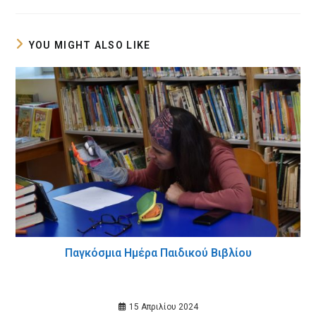
new
new
window
window
YOU MIGHT ALSO LIKE
Παγκόσμια Ημέρα Παιδικού Βιβλίου
15 Απριλίου 2024