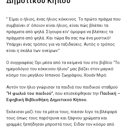
Δημοτικού Κήπου
” Έίμαι ο ήλιος, ένας ήλιος κόκκινος. Το πρώτο πράγμα που
συμβαίνει σ’ όποιον είναι ήλιος, είναι πώς βλέπει τα
πράγματα από ψηλά. Σίγουρα είν’ όμορφα να βλέπεις τα
πράγματα από ψηλά…Και τώρα θα σας πω ένα μυστικό!
Υπάρχει ένας τρόπος για να ταξιδεύεις. Αυτός ο τρόπος
είναι η σκάλα των ονείρων.”
Ο συγγραφέας Όρι μέσα από τα κείμενά του στο βιβλίο “Το
ημερολόγιο του κόκκινου ήλιου” μας βάζει στον μαγικό
κόσμο του μεγάλου Ισπανού ζωγράφου, Χουάν Μιρό.
Αυτόν τον ήλιο γνώρισαν τα παιδιά του παιδικού σταθμού
“Η φωλιά του παιδιού”
, που επισκέφθηκαν την
Παιδική –
Εφηβική Βιβλιοθήκη Δημοτικού Κήπου.
Έκλεισαν μαζί του τα μάτια τους, πίεσαν λίγο τα βλέφαρά
τους όπως τους παρότρυνε και ξάφνου χρώματα και
γραμμές ξεπήδησαν μπροστά τους. Είδαν τον κόσμο από