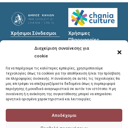
Χρήσιμοι Σύνδεσμοι
Χρήσιμες
Πληροφορίες
Πολιτική Προστασίας
Διαχείριση συναίνεσης για
Προσωπικών
Διεύθυνση
: Υψηλαντών
Δεδομένων
30
cookie
Χανιά, 731 35
Για να παρέχουμε τις καλύτερες εμπειρίες, χρησιμοποιούμε
τεχνολογίες όπως τα cookies για την αποθήκευση ή/και την πρόσβαση
σε πληροφορίες συσκευής. Η συναίνεση σε αυτές τις τεχνολογίες θα
Τηλέφωνα
μας επιτρέψει να επεξεργαζόμαστε δεδομένα όπως η συμπεριφορά
επικοινωνίας
:
περιήγησης ή μοναδικά αναγνωριστικά σε αυτόν τον ιστότοπο. Η μη
συναίνεση ή η ανάκληση της συγκατάθεσης μπορεί να επηρεάσει
28213 41661
,
28213
αρνητικά ορισμένα χαρακτηριστικά και λειτουργίες.
41662
,
28213 41663
Αποδέχομαι
E-mail
:
library@chania.gr