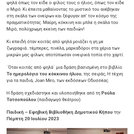
ψηλά όπως τον είδε ο φίλος τους ο ήλιος, όπως τον είδε
ο Μιρό. Κι έπειτα μαθαίνοντας το μυστικό του ανέβηκαν
στη σκάλα των ονείρων και ξέφυγαν απ’ τον κόσμο της
πραγματικότητας. Μαύρη, κόκκινη και μπλε η σκάλα του
Μιρό, πολύχρωμη εκείνη των παιδιών!
Κι επειδή όταν κοιτάς από ψηλά μοιάζει η γη με
ζωγραφιά…τέμπερες, πινέλα, μαρκαδόροι στα χέρια των
μικρών μας φίλων, αποτύπωσαν ονειρικά τοπία στο χαρτί.
¨Όταν κοιτάς από ψηλά¨ μια δράση βασισμένη στο βιβλίο:
Το ημερολόγιο του κόκκινου ήλιου
, της σειράς, Η τέχνη
για τα παιδιά, Joan Miro, των εκδόσεων Οδυσσέας.
Η δράση σχεδιάστηκε και υλοποιήθηκε από τη
Ρούλα
Τατσοπούλου
(παιδαγωγό θεάτρου).
Παιδική – Εφηβική Βιβλιοθήκη Δημοτικού Κήπου
την
Πέμπτη 20 Ιουλίου 2023