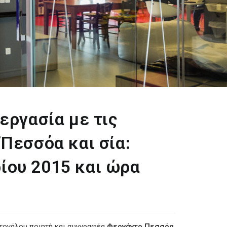
εργασία με τις
Πεσσόα και σία:
ίου 2015 και ώρα
τογάλου ποιητή και συγγραφέα
Φερνάντο Πεσσόα
,