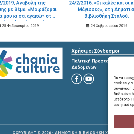
2/2019, Αναβολή της
24/2/2016, «Οι καλές και οι κακές
ης με θέμα: «Μοιράζομαι
Μάγισσες», στη Δημοτικ
ι μου κι ότι αγαπώ» στη
Βιβλιοθήκη Σταλού.
κή Βιβλιοθήκη Χανίων.
25 Φεβρουαρίου 2019
24 Φεβρουαρίου 2016
Χρήσιμοι Σύνδεσμοι
Πολιτική Προστασίας Προσ
Δεδομένων
Για να παρέ
cookies γι
συναίνεση 
δεδομένα ό
ιστότοπο. 
αρνητικά ορ
COPYRIGHT © 2026 - ΔΗΜΟΤΙΚΗ ΒΙΒΛΙΟΘΗΚΗ ΧΑΝΙΩΝ