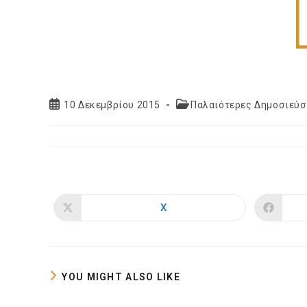
Post
Post
10 Δεκεμβρίου 2015
Παλαιότερες Δημοσιεύσ
published:
category:
X
Opens
in
a
new
window
YOU MIGHT ALSO LIKE