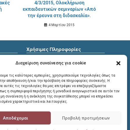
4/3/2015, Ολοκλήρωση
ή
εκπαιδευτικών σεμιναρίων «Από
την έρευνα στη διδασκαλία».
4 Μαρτίου 2015
Χρήσιμες Πληροφορίες
ωπικών
Διεύθυνση
: Υψηλαντών 30
Διαχείριση συναίνεσης για cookie
Χανιά, 731 35
χουμε τις καλύτερες εμπειρίες, χρησιμοποιούμε τεχνολογίες όπως τα
α την αποθήκευση ή/και την πρόσβαση σε πληροφορίες συσκευής. Η
Τηλέφωνα επικοινωνίας
:
σε αυτές τις τεχνολογίες θα μας επιτρέψει να επεξεργαζόμαστε
πως η συμπεριφορά περιήγησης ή μοναδικά αναγνωριστικά σε αυτόν τον
28213 41661
,
28213 41662
,
28213
Η μη συναίνεση ή η ανάκληση της συγκατάθεσης μπορεί να επηρεάσει
41663
ισμένα χαρακτηριστικά και λειτουργίες.
E-mail
:
library@chania.gr
Αποδέχομαι
Προβολή προτιμήσεων