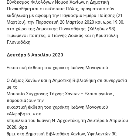
Σύνδεσμος Φιλολόγων Νομού Χανίων, η Δημοτική
Πινακοθήκη και οι εκδόσεις Πόλις, πραγματοποιούν
εκδήλωση με αφορμή την Παγκόσμια Ημέρα Ποίησης (21
Μαρτίου), την Παρασκευή 20 Μαρτίου 2020 και ώρα 19.30,
στο χώρο της Δημοτικής Πινακοθήκης, (Χάληδων 98).
Τιμώμενοι ποιητές, ο Γιάννης Δούκας και η Κρυστάλλη
Γλυνιαδάκη
Δευτέρα 6 Απριλίου 2020
Εικαστική έκθεση του χαράκτη Ιωάννη Μονογυιού
Ο Δήμος Χανίων και η Δημοτική Βιβλιοθήκη σε συνεργασία
με το
Μουσείο Σύγχρονης Τέχνης Χανίων – Ελαιουργείον ,
παρουσιάζουν την
εικαστική έκθεση του χαράκτη Ιωάννη Μονογυιού
«Αλφάβητο…» σε
επιμέλεια του Ιωάννη Ν. Αρχοντάκη, τη Δευτέρα 6 Απριλίου
2020, ώρα
8μ.μ. στη Δημοτική Βιβλιοθήκη Χανίων, Υψηλαντών 30,