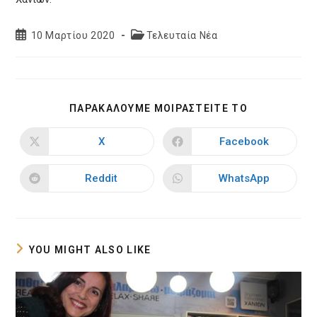
Post
Post
10 Μαρτίου 2020
Τελευταία Νέα
published:
category:
SHARE
ΠΑΡΑΚΑΛΟΥΜΕ ΜΟΙΡΑΣΤΕΙΤΕ ΤΟ
THIS
CONTENT
X
Facebook
Opens
Opens
in
in
a
a
new
new
Reddit
WhatsApp
Opens
Opens
window
window
in
in
a
a
new
new
window
window
YOU MIGHT ALSO LIKE