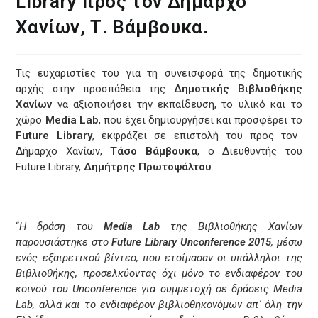
Library προς τον Δήμαρχο
Χανίων, Τ. Βάμβουκα.
Τις ευχαριστίες του για τη συνεισφορά της δημοτικής
αρχής στην προσπάθεια της
Δημοτικής Βιβλιοθήκης
Χανίων
να αξιοποιήσει την εκπαίδευση, το υλικό και το
χώρο
Media Lab
, που έχει δημιουργήσει και προσφέρει το
Future Library
, εκφράζει σε επιστολή του προς τον
Δήμαρχο Χανίων,
Τάσο Βάμβουκα
, ο Διευθυντής του
Future Library,
Δημήτρης Πρωτοψάλτου
.
“
Η δράση του
Media Lab
της Βιβλιοθήκης Χανίων
παρουσιάστηκε στο
Future Library Unconference 2015
, μέσω
ενός εξαιρετικού βίντεο, που ετοίμασαν οι υπάλληλοι της
Βιβλιοθήκης, προσελκύοντας όχι μόνο το ενδιαφέρον του
κοινού του Unconference για συμμετοχή σε δράσεις Media
Lab, αλλά και το ενδιαφέρον βιβλιοθηκονόμων απ΄ όλη την