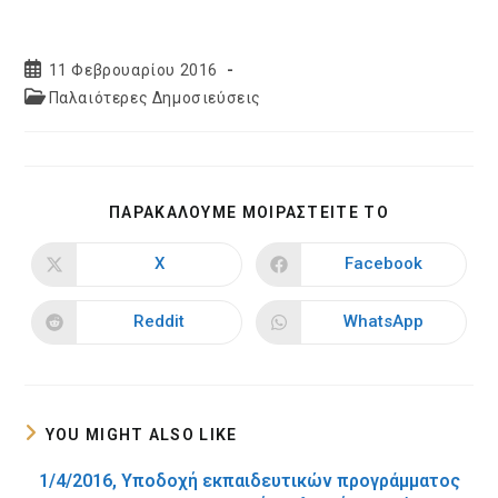
Post
11 Φεβρουαρίου 2016
published:
Post
Παλαιότερες Δημοσιεύσεις
category:
SHARE
ΠΑΡΑΚΑΛΟΥΜΕ ΜΟΙΡΑΣΤΕΙΤΕ ΤΟ
THIS
CONTENT
X
Facebook
Opens
Opens
in
in
a
a
new
new
Reddit
WhatsApp
Opens
Opens
window
window
in
in
a
a
new
new
window
window
YOU MIGHT ALSO LIKE
1/4/2016, Υποδοχή εκπαιδευτικών προγράμματος