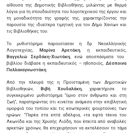
αίθουσα της Δημοτικής Βιβλιοθήκης, μιλώντας με θερμά
λόγια για τη σπουδαιότητα του λογοτεχνικού της έργου και
τη μοναδικότητα της γραφής της, χαρακτηρίζοντας την
παρουσία της ιδιαίτερα τιμητική για τον Δήμο Χανίων και
τις Βιβλιοθήκες του.
Το μυθιστόρημα παρουσίασαν η δρ. Νεοελληνικής
Λογοτεχνίας,
Μαρίνα Αρετάκη
, η εκπαιδευτικός,
Βαγγελιώ Σερδάκη-Χιωτάκη
, ενώ αποσπάσματα του
βιβλίου διάβασε η εκπαιδευτικός – ηθοποιός,
Δέσποινα
Πολλαναγνωστάκη
.
Από την πλευρά της η Προϊσταμένη των Δημοτικών
Βιβλιοθηκών,
Βιβή Χουδαλάκη
, χαρακτήρισε το
συγκεκριμένο μυθιστόρημα “ύμνο στον άνθρωπο και στη
ζωή”, παρατηρώντας ότι κινείται ανάμεσα στην επιβλητική
ομορφιά του τοπίου και τις εσωτερικές φουρτούνες των
ηρώων. “Παρέα στα επτά αδέλφια, «τα εφτά τέκνα του
Λεωνίδα και της Χρυσής Λιόδη, που έπειτα από αναβολές
αρκετών χρόνων, θα επιχειρήσουν να εκτελέσουν το τάμα