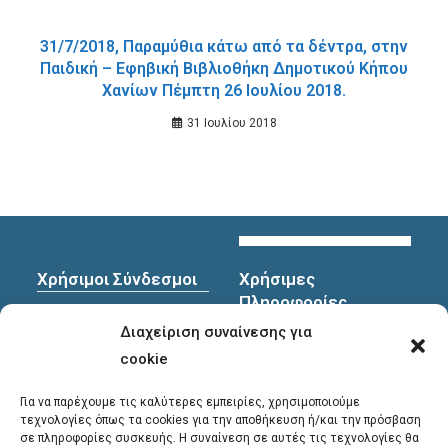
31/7/2018, Παραμύθια κάτω από τα δέντρα, στην
Παιδική – Εφηβική Βιβλιοθήκη Δημοτικού Κήπου
Χανίων Πέμπτη 26 Ιουλίου 2018.
31 Ιουλίου 2018
Χρήσιμοι Σύνδεσμοι
Χρήσιμες
Πληροφορίες
Πολιτική Προστασίας
Διαχείριση συναίνεσης για
Προσωπικών
Διεύθυνση
: Υψηλαντών
Δεδομένων
30
cookie
Χανιά, 731 35
Για να παρέχουμε τις καλύτερες εμπειρίες, χρησιμοποιούμε
τεχνολογίες όπως τα cookies για την αποθήκευση ή/και την πρόσβαση
σε πληροφορίες συσκευής. Η συναίνεση σε αυτές τις τεχνολογίες θα
Τηλέφωνα