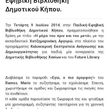
Εφηβική Βιβλιοθήκη
Δημοτικού Κήπου.
Την
Τετάρτη
9
Ιουλίου
2014
, στην
Παιδική-Εφηβική
Βιβλιοθήκη Δημοτικού Κήπου
, πραγματοποιήθηκε η
δράση με τίτλο: «
Η μέρα του πριν και του μετά
», με την
εκπαιδευτικό
Χατζημαρινάκη
Αργυρώ
, στο πλαίσιο του
προγράμματος
Καλοκαιρινή Εκστρατεία Ανάγνωσης και
Δημιουργικότητας
για παιδιά, μία συνεργασία της
Δημοτικής Βιβλιοθήκης Χανίων
και του
Future
Library
.
Διαβάσαμε το παραμύθι «
Εγώ, ο πιο όμορφος
!» του
Ramos
,
Mario
το συζητήσαμε, το σχολιάσαμε. Έπειτα,
χωριστήκαμε σε ομάδες και ζωγραφίσαμε τις σκηνές που
το συνθέτουν.
Η κάθε ομάδα παρουσίασε τη ζωγραφιά της και φτιάξαμε
μία χρονογραμμή, συζητώντας ταυτόχρονα για τη χρονική