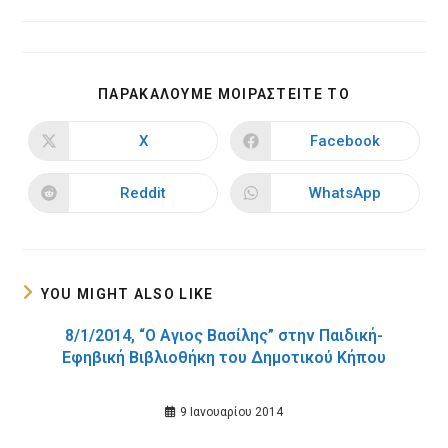
category:
SHARE
ΠΑΡΑΚΑΛΟΥΜΕ ΜΟΙΡΑΣΤΕΙΤΕ ΤΟ
THIS
CONTENT
X
Facebook
Opens
Opens
in
in
a
a
new
new
Reddit
WhatsApp
Opens
Opens
window
window
in
in
a
a
new
new
window
window
YOU MIGHT ALSO LIKE
8/1/2014, “Ο Αγιος Βασίλης” στην Παιδική-
Εφηβική Βιβλιοθήκη του Δημοτικού Κήπου
9 Ιανουαρίου 2014