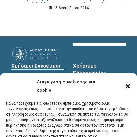
Κοινωφελές Ίδρυμα Κοινωνικού και Πολιτιστικού
15 Δεκεμβρίου 2014
Έργου (Κ.Ι.Κ.Π.Ε.) και το Future Library.
Χρήσιμοι Σύνδεσμοι
Χρήσιμες
Πληροφορίες
Πολιτική Προστασίας
Διαχείριση συναίνεσης για
Προσωπικών
Διεύθυνση
: Υψηλαντών
Δεδομένων
30
cookie
Χανιά, 731 35
Για να παρέχουμε τις καλύτερες εμπειρίες, χρησιμοποιούμε
τεχνολογίες όπως τα cookies για την αποθήκευση ή/και την πρόσβαση
σε πληροφορίες συσκευής. Η συναίνεση σε αυτές τις τεχνολογίες θα
Τηλέφωνα
μας επιτρέψει να επεξεργαζόμαστε δεδομένα όπως η συμπεριφορά
επικοινωνίας
:
περιήγησης ή μοναδικά αναγνωριστικά σε αυτόν τον ιστότοπο. Η μη
συναίνεση ή η ανάκληση της συγκατάθεσης μπορεί να επηρεάσει
28213 41661
,
28213
αρνητικά ορισμένα χαρακτηριστικά και λειτουργίες.