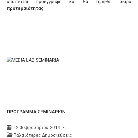
απαιτείται προεγγραφή και θα τηρηθεί σειρά
προτεραιότητας
.
ΠΡΟΓΡΑΜΜΑ ΣΕΜΙΝΑΡΙΩΝ
Post
12 Φεβρουαρίου 2014
published:
Post
Παλαιότερες Δημοσιεύσεις