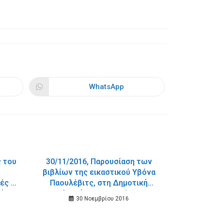
WhatsApp
Opens
in
a
new
window
ς του
30/11/2016, Παρουσίαση των
βιβλίων της εικαστικού Υβόνα
κές –
Παουλέβιτς, στη Δημοτική
Δήμου
Βιβλιοθήκη τη Δευτέρα 28
30 Νοεμβρίου 2016
Νοεμβρίου 2016.