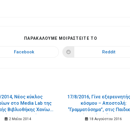
SHARE
ΠΑΡΑΚΑΛΟΥΜΕ ΜΟΙΡΑΣΤΕΙΤΕ ΤΟ
THIS
CONTENT
Facebook
Reddit
Opens
Opens
in
in
a
a
new
new
window
window
/2014, Νέος κύκλος
17/8/2016, Γίνε εξερευνητή
ρίων στο Media Lab της
κόσμου – Αποστολή:
κής Βιβλιοθήκης Χανίων
“Γραμματόσημα”, στις Παιδι
 επίκεντρο τις νέες
Εφηβικές Βιβλιοθήκες του 
2 Μαΐου 2014
18 Αυγούστου 2016
ογίες : Aπό τις 8 Μαΐου
Χανίων.
2014