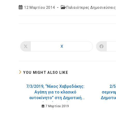
Post
Post
12 Μαρτίου 2014
Παλαιότερες Δημοσιεύσεις
published:
category:
X
Opens
in
a
new
window
YOU MIGHT ALSO LIKE
7/3/2019, “Νίκος Χαβρεδάκης:
2/5
Αγάπη για το κλασικό
σεμινα
αυτοκίνητο” στη Δημοτική
Δημοτι
Βιβλιοθήκη Χανίων.
με
7 Μαρτίου 2019
τεχνολ