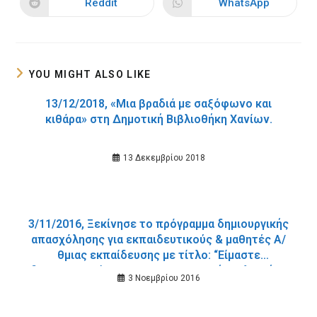
Reddit
WhatsApp
Opens
Opens
window
window
in
in
a
a
new
new
window
window
YOU MIGHT ALSO LIKE
13/12/2018, «Μια βραδιά με σαξόφωνο και
κιθάρα» στη Δημοτική Βιβλιοθήκη Χανίων.
13 Δεκεμβρίου 2018
3/11/2016, Ξεκίνησε το πρόγραμμα δημιουργικής
απασχόλησης για εκπαιδευτικούς & μαθητές Α/
θμιας εκπαίδευσης με τίτλο: “Είμαστε
διαφορετικοί ε… και;” στη Δημοτική Βιβλιοθήκη
3 Νοεμβρίου 2016
Χανίων.