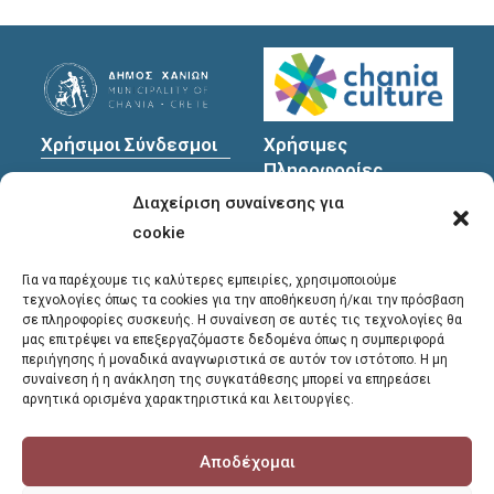
Χρήσιμοι Σύνδεσμοι
Χρήσιμες
Πληροφορίες
Πολιτική Προστασίας
Διαχείριση συναίνεσης για
Προσωπικών
Διεύθυνση
: Υψηλαντών
Δεδομένων
30
cookie
Χανιά, 731 35
Για να παρέχουμε τις καλύτερες εμπειρίες, χρησιμοποιούμε
τεχνολογίες όπως τα cookies για την αποθήκευση ή/και την πρόσβαση
σε πληροφορίες συσκευής. Η συναίνεση σε αυτές τις τεχνολογίες θα
Τηλέφωνα
μας επιτρέψει να επεξεργαζόμαστε δεδομένα όπως η συμπεριφορά
επικοινωνίας
:
περιήγησης ή μοναδικά αναγνωριστικά σε αυτόν τον ιστότοπο. Η μη
συναίνεση ή η ανάκληση της συγκατάθεσης μπορεί να επηρεάσει
28213 41661
,
28213
αρνητικά ορισμένα χαρακτηριστικά και λειτουργίες.
41662
,
28213 41663
Αποδέχομαι
E-mail
:
library@chania.gr