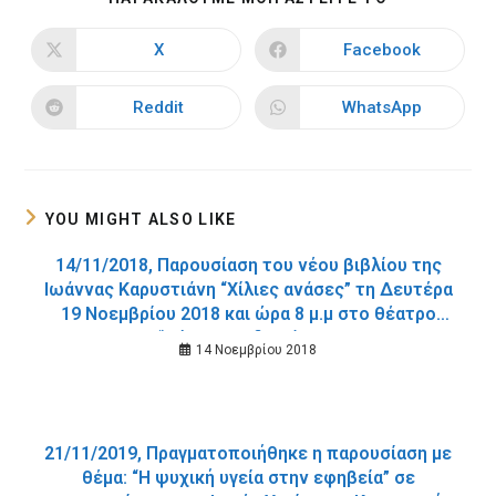
THIS
CONTENT
X
Facebook
Opens
Opens
in
in
a
a
new
new
Reddit
WhatsApp
Opens
Opens
window
window
in
in
a
a
new
new
window
window
YOU MIGHT ALSO LIKE
14/11/2018, Παρουσίαση του νέου βιβλίου της
Ιωάννας Καρυστιάνη “Χίλιες ανάσες” τη Δευτέρα
19 Νοεμβρίου 2018 και ώρα 8 μ.μ στο θέατρο
“Μίκης Θεοδωράκης”.
14 Νοεμβρίου 2018
21/11/2019, Πραγματοποιήθηκε η παρουσίαση με
θέμα: “Η ψυχική υγεία στην εφηβεία” σε